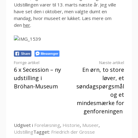
Udstillingen varer til 13. marts næste år. Jeg ville
have set den i oktober, men valgte dumt en
mandag, hvor museet er lukket. Læs mere om
den
her
.
Messenger
Share
Læs
Forrige artikel
Næste artikel
6 x Secession – ny
En ørn, to store
videre
udstilling i
løver, et
Bröhan-Museum
søndagspørgsmål
og et
mindesmærke for
genforeningen
Udgivet i
Forelæsning
,
Historie
,
Museer
,
Udstilling
Tagget:
Friedrich der Grosse