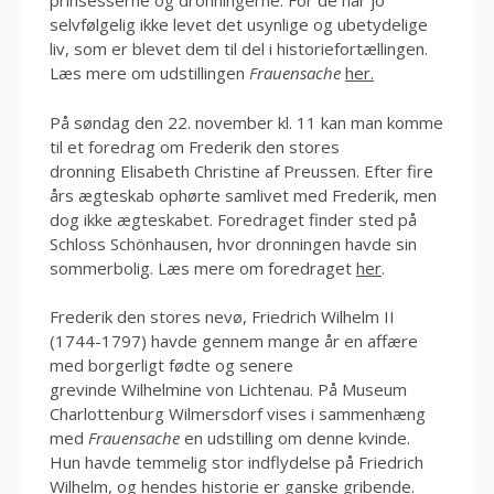
prinsesserne og dronningerne. For de har jo
selvfølgelig ikke levet det usynlige og ubetydelige
liv, som er blevet dem til del i historiefortællingen.
Læs mere om udstillingen
Frauensache
her.
På søndag den 22. november kl. 11 kan man komme
til et foredrag om Frederik den stores
dronning Elisabeth Christine af Preussen. Efter fire
års ægteskab ophørte samlivet med Frederik, men
dog ikke ægteskabet. Foredraget finder sted på
Schloss Schönhausen, hvor dronningen havde sin
sommerbolig. Læs mere om foredraget
her
.
Frederik den stores nevø, Friedrich Wilhelm II
(1744-1797) havde gennem mange år en affære
med borgerligt fødte og senere
grevinde Wilhelmine von Lichtenau. På Museum
Charlottenburg Wilmersdorf vises i sammenhæng
med
Frauensache
en udstilling om denne kvinde.
Hun havde temmelig stor indflydelse på Friedrich
Wilhelm, og hendes historie er ganske gribende.