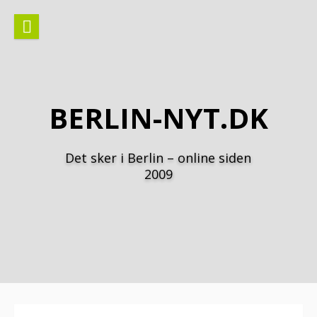
Spring
til
indhold
BERLIN-NYT.DK
Det sker i Berlin – online siden
2009