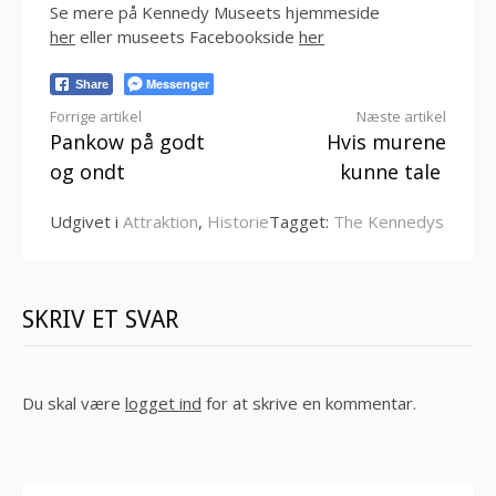
Se mere på Kennedy Museets hjemmeside
her
eller museets Facebookside
her
Messenger
Share
Læs
Forrige artikel
Næste artikel
Pankow på godt
Hvis murene
videre
og ondt
kunne tale
Udgivet i
Attraktion
,
Historie
Tagget:
The Kennedys
SKRIV ET SVAR
Du skal være
logget ind
for at skrive en kommentar.