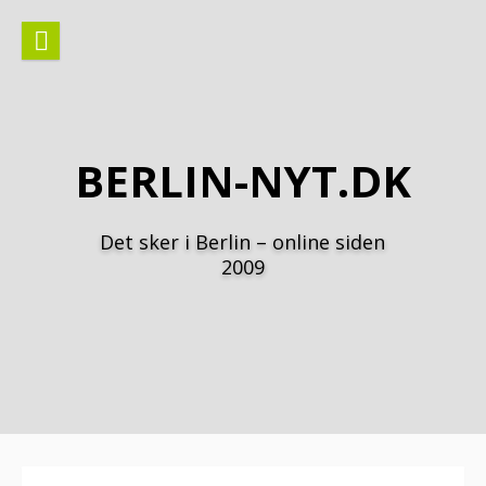
Spring
til
indhold
BERLIN-NYT.DK
Det sker i Berlin – online siden
2009