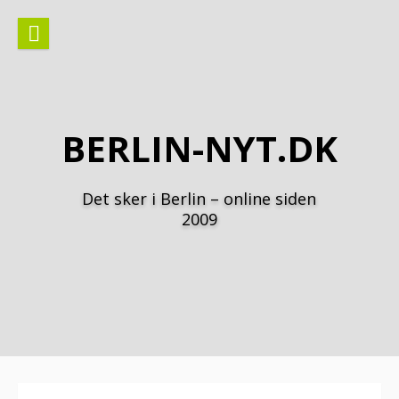
Spring
til
indhold
BERLIN-NYT.DK
Det sker i Berlin – online siden
2009