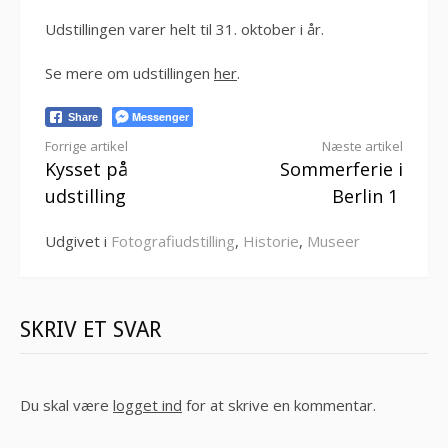
Udstillingen varer helt til 31. oktober i år.
Se mere om udstillingen
her
.
Messenger
Share
Læs
Forrige artikel
Næste artikel
Kysset på
Sommerferie i
videre
udstilling
Berlin 1
Udgivet i
Fotografiudstilling
,
Historie
,
Museer
SKRIV ET SVAR
Du skal være
logget ind
for at skrive en kommentar.