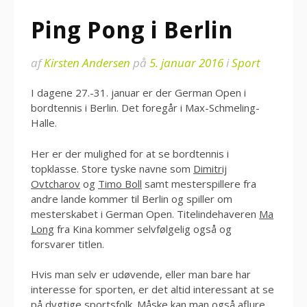
Ping Pong i Berlin
af
Kirsten Andersen
på
5. januar 2016
i
Sport
I dagene 27.-31. januar er der German Open i
bordtennis i Berlin. Det foregår i Max-Schmeling-
Halle.
Her er der mulighed for at se bordtennis i
topklasse. Store tyske navne som
Dimitrij
Ovtcharov
og
Timo Boll
samt mesterspillere fra
andre lande kommer til Berlin og spiller om
mesterskabet i German Open. Titelindehaveren
Ma
Long
fra Kina kommer selvfølgelig også og
forsvarer titlen.
Hvis man selv er udøvende, eller man bare har
interesse for sporten, er det altid interessant at se
på dygtige sportsfolk. Måske kan man også aflure