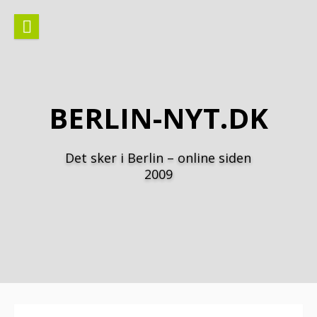
Spring
til
indhold
BERLIN-NYT.DK
Det sker i Berlin – online siden
2009