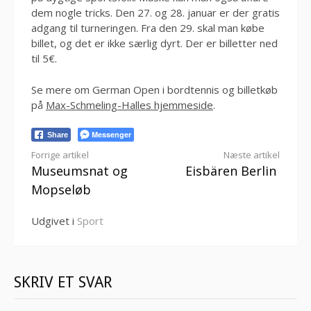
dem nogle tricks. Den 27. og 28. januar er der gratis
adgang til turneringen. Fra den 29. skal man købe
billet, og det er ikke særlig dyrt. Der er billetter ned
til 5€.
Se mere om German Open i bordtennis og billetkøb
på
Max-Schmeling-Halles hjemmeside
.
Messenger
Share
Læs
Forrige artikel
Næste artikel
Museumsnat og
Eisbären Berlin
videre
Mopseløb
Udgivet i
Sport
SKRIV ET SVAR