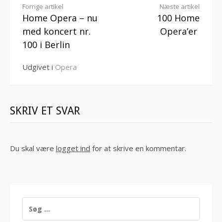
Læs
Forrige artikel
Næste artikel
Home Opera – nu
100 Home
videre
med koncert nr.
Opera’er
100 i Berlin
Udgivet i
Opera
SKRIV ET SVAR
Du skal være
logget ind
for at skrive en kommentar.
SØG
EFTER: