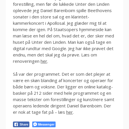
forestilling, men før de lukkede Unter den Linden
oplevede jeg Daniel Barenboim spille Beethovens
sonater i den store sal og en klarintet-
kammerkoncert i Apollosal. Jeg glæder mig til at
komme der igen. På Staatsopers hjemmeside kan
man læse en hel del om, hvad det er, der sker med
huset på Unter den Linden. Man kan også tage en
digital rundtur med Google. Jeg har ikke prøvet det
endnu, men det skal jeg da prøve. Læs om
renoveringen
her
.
Så var der programmet. Det er som det plejer at
være en skøn blanding af koncerter og operaer for
både børn og voksne. Der ligger en online katalog-
basker på 212 sider med hele programmet og en
masse tekster om forestillinger og kunstnere samt
operaens ledende dirigent Daniel Barenboim. Der
er nok at tage fat på – læs
her
.
Messenger
Share