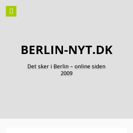
Spring
til
indhold
BERLIN-NYT.DK
Det sker i Berlin – online siden
2009