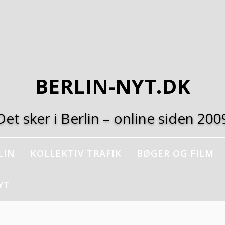
BERLIN-NYT.DK
Det sker i Berlin – online siden 200
LIN
KOLLEKTIV TRAFIK
BØGER OG FILM
YT