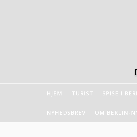
Spring
til
indhold
HJEM
TURIST
SPISE I BER
NYHEDSBREV
OM BERLIN-N