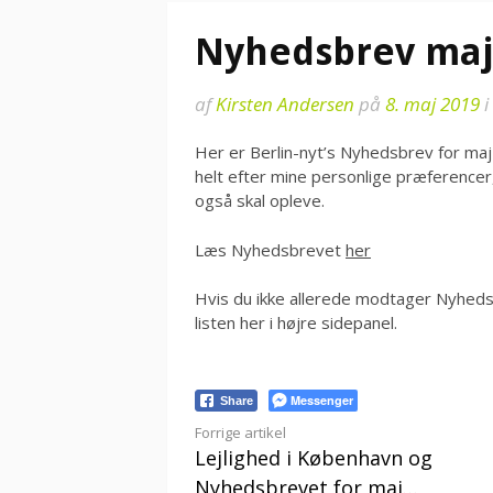
Nyhedsbrev maj
af
Kirsten Andersen
på
8. maj 2019
i
Her er Berlin-nyt’s Nyhedsbrev for maj 
helt efter mine personlige præferencer,
også skal opleve.
Læs Nyhedsbrevet
her
Hvis du ikke allerede modtager Nyhedsb
listen her i højre sidepanel.
Messenger
Share
Læs
Forrige artikel
Lejlighed i København og
videre
Nyhedsbrevet for maj…