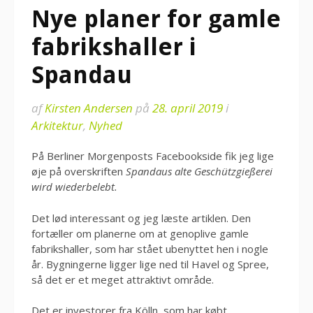
Nye planer for gamle
fabrikshaller i
Spandau
af
Kirsten Andersen
på
28. april 2019
i
Arkitektur
,
Nyhed
På Berliner Morgenposts Facebookside fik jeg lige
øje på overskriften
Spandaus alte Geschützgießerei
wird wiederbelebt.
Det lød interessant og jeg læste artiklen. Den
fortæller om planerne om at genoplive gamle
fabrikshaller, som har stået ubenyttet hen i nogle
år. Bygningerne ligger lige ned til Havel og Spree,
så det er et meget attraktivt område.
Det er investorer fra Kölln, som har købt