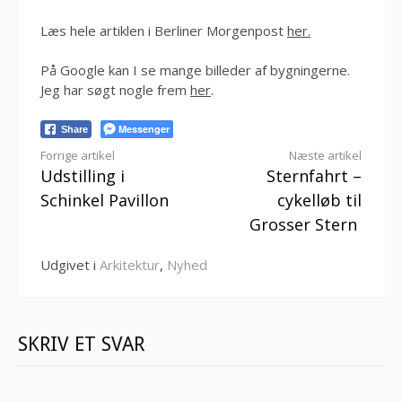
Læs hele artiklen i Berliner Morgenpost
her.
På Google kan I se mange billeder af bygningerne.
Jeg har søgt nogle frem
her
.
Messenger
Share
Læs
Forrige artikel
Næste artikel
Udstilling i
Sternfahrt –
videre
Schinkel Pavillon
cykelløb til
Grosser Stern
Udgivet i
Arkitektur
,
Nyhed
SKRIV ET SVAR