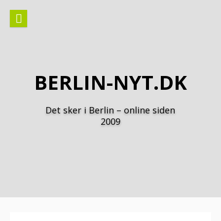
Spring
til
indhold
BERLIN-NYT.DK
Det sker i Berlin – online siden
2009