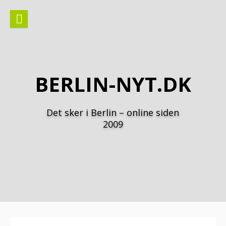
Spring
til
indhold
BERLIN-NYT.DK
Det sker i Berlin – online siden
2009