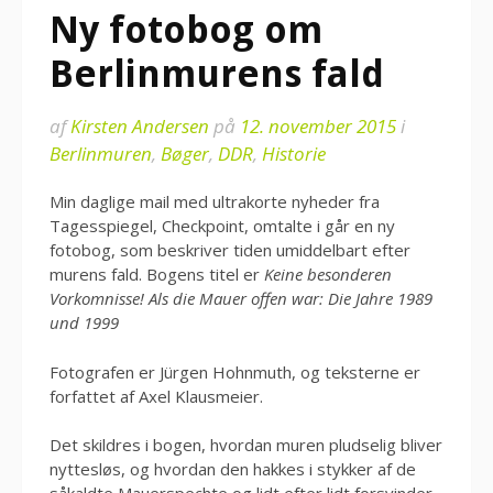
Ny fotobog om
Berlinmurens fald
af
Kirsten Andersen
på
12. november 2015
i
Berlinmuren
,
Bøger
,
DDR
,
Historie
Min daglige mail med ultrakorte nyheder fra
Tagesspiegel, Checkpoint, omtalte i går en ny
fotobog, som beskriver tiden umiddelbart efter
murens fald. Bogens titel er
Keine besonderen
Vorkomnisse! Als die Mauer offen war: Die Jahre 1989
und 1999
Fotografen er Jürgen Hohnmuth, og teksterne er
forfattet af Axel Klausmeier.
Det skildres i bogen, hvordan muren pludselig bliver
nyttesløs, og hvordan den hakkes i stykker af de