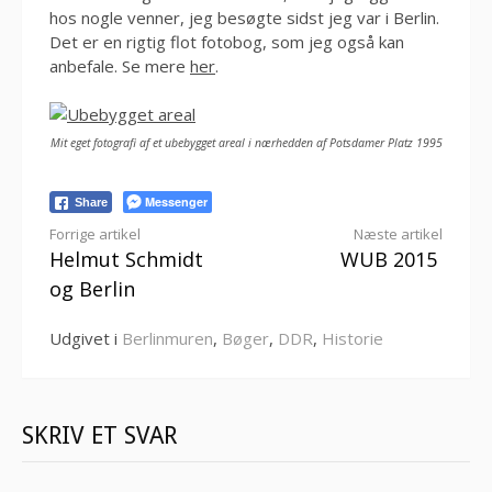
hos nogle venner, jeg besøgte sidst jeg var i Berlin.
Det er en rigtig flot fotobog, som jeg også kan
anbefale. Se mere
her
.
Mit eget fotografi af et ubebygget areal i nærhedden af Potsdamer Platz 1995
Messenger
Share
Læs
Forrige artikel
Næste artikel
Helmut Schmidt
WUB 2015
videre
og Berlin
Udgivet i
Berlinmuren
,
Bøger
,
DDR
,
Historie
SKRIV ET SVAR