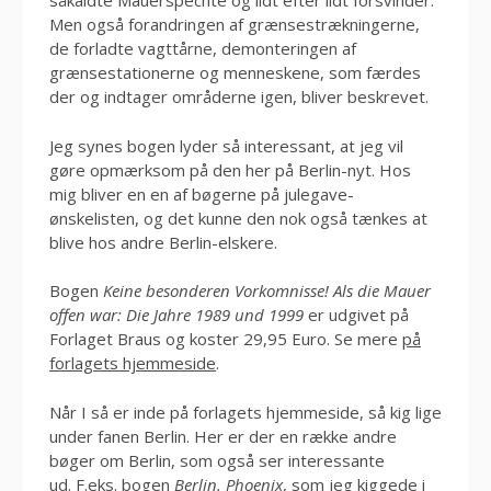
såkaldte Mauerspechte og lidt efter lidt forsvinder.
Men også forandringen af grænsestrækningerne,
de forladte vagttårne, demonteringen af
grænsestationerne og menneskene, som færdes
der og indtager områderne igen, bliver beskrevet.
Jeg synes bogen lyder så interessant, at jeg vil
gøre opmærksom på den her på Berlin-nyt. Hos
mig bliver en en af bøgerne på julegave-
ønskelisten, og det kunne den nok også tænkes at
blive hos andre Berlin-elskere.
Bogen
Keine besonderen Vorkomnisse! Als die Mauer
offen war: Die Jahre 1989 und 1999
er udgivet på
Forlaget Braus og koster 29,95 Euro. Se mere
på
forlagets hjemmeside
.
Når I så er inde på forlagets hjemmeside, så kig lige
under fanen Berlin. Her er der en række andre
bøger om Berlin, som også ser interessante
ud. F.eks. bogen
Berlin. Phoenix
, som jeg kiggede i