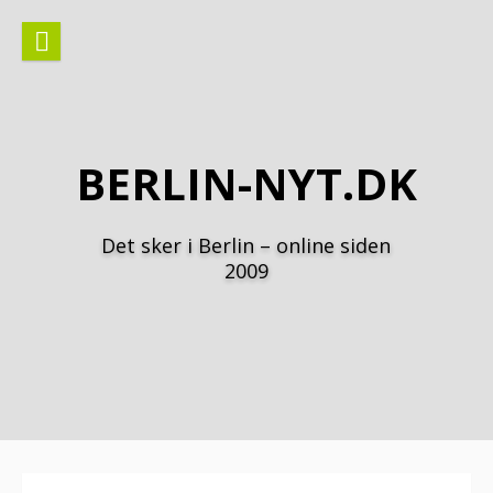
Spring
til
indhold
BERLIN-NYT.DK
Det sker i Berlin – online siden
2009