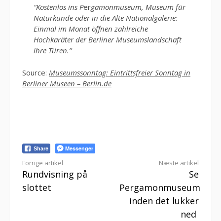
“Kostenlos ins P
er
gamonmuseum, Museum für
Naturkunde oder in die Alte Nationalgalerie:
Einmal im Monat öffnen zahlreiche
Hochkaräter der Berliner Museumslandschaft
ihre Türen.”
Source:
Museumssonntag: Eintrittsfreier Sonntag in
Berliner Museen – Berlin.de
Messenger
Share
Læs
Forrige artikel
Næste artikel
Rundvisning på
Se
videre
slottet
Pergamonmuseum
inden det lukker
ned