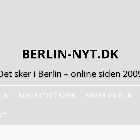
BERLIN-NYT.DK
Det sker i Berlin – online siden 200
LIN
KOLLEKTIV TRAFIK
BØGER OG FILM
YT