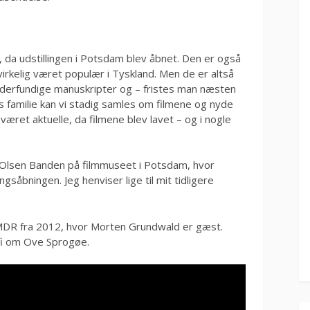
17, da udstillingen i Potsdam blev åbnet. Den er også
irkelig været populær i Tyskland. Men de er altså
erfundige manuskripter og – fristes man næsten
res familie kan vi stadig samles om filmene og nyde
 været aktuelle, da filmene blev lavet – og i nogle
om Olsen Banden på filmmuseet i Potsdam, hvor
gsåbningen. Jeg henviser lige til mit tidligere
å MDR fra 2012, hvor Morten Grundwald er gæst.
afi om Ove Sprogøe.