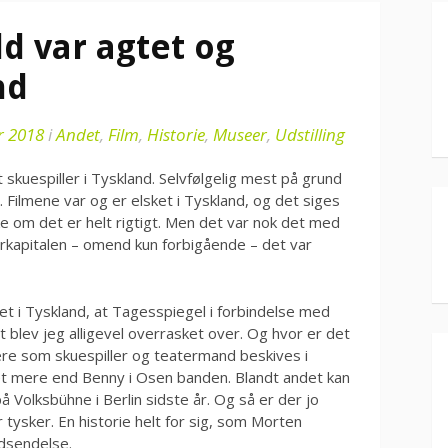
d var agtet og
nd
r 2018
i
Andet
,
Film
,
Historie
,
Museer
,
Udstilling
skuespiller i Tyskland. Selvfølgelig mest på grund
 Filmene var og er elsket i Tyskland, og det siges
kke om det er helt rigtigt. Men det var nok det med
orkapitalen – omend kun forbigående – det var
t i Tyskland, at Tagesspiegel i forbindelse med
t blev jeg alligevel overrasket over. Og hvor er det
iere som skuespiller og teatermand beskives i
get mere end Benny i Osen banden. Blandt andet kan
på Volksbühne i Berlin sidste år. Og så er der jo
tysker. En historie helt for sig, som Morten
udsendelse.