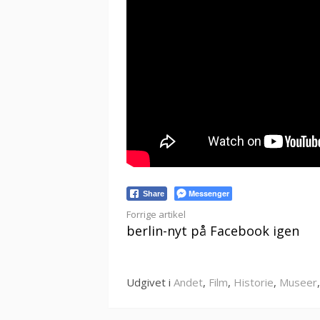
Messenger
Share
Læs
Forrige artikel
berlin-nyt på Facebook igen
videre
Udgivet i
Andet
,
Film
,
Historie
,
Museer