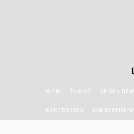
Spring
til
indhold
HJEM
TURIST
SPISE I BER
NYHEDSBREV
OM BERLIN-N