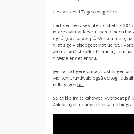
Læs artiklen i Tagesspiegel
her
.
I artiklen henvises til en artikel fra 20
interessant at læse. Olsen Banden har v
også godt fundet på. Morsomme og und
til at sige – skidegodt instrueret. I vo
alle de små stikpiller til emner, som har
tilfælde er det endnu.
Jeg har tidligere omtalt udstillingen 
Morten Grundwald også deltog i udstillin
indlæg igen
her
.
Se et klip fra talkshowet Riverboat p
Anledningen er udgivelsen af en biogr