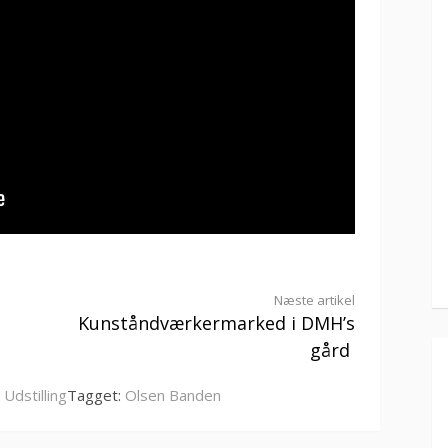
Næste artikel
Kunståndværkermarked i DMH’s
gård
,
Udstilling
Tagget:
Olsen Banden