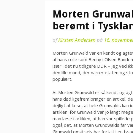
Morten Grunwal
berømt i Tyskla
af
Kirsten Andersen
på
16. novembe
Morten Grunwald var en kendt og agtet 
af hans rolle som Benny i Olsen Banden.
især i det nu tidligere DDR – jeg ved i
den lille mand, der narrer etaten og st
populært.
At Morten Grunwald er så kendt og agte
hans død ligefrem bringer en artikel, de
dejligt at læse, at hele Grunwalds karr
artiklen, for Grunwald var jo langt me
man læse i artiklen, at han var spillede 
også det, at Morten Grundwalds far var 
Grunwald også selv har fortalt i en tv-