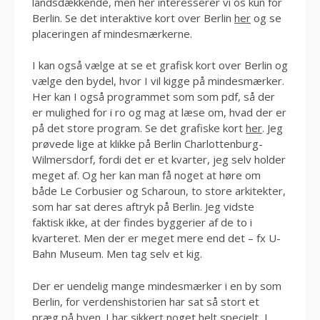
landsdækkende, men her interesserer vi os kun for
Berlin. Se det interaktive kort over Berlin
her
og se
placeringen af mindesmærkerne.
I kan også vælge at se et grafisk kort over Berlin og
vælge den bydel, hvor I vil kigge på mindesmærker.
Her kan I også programmet som som pdf, så der
er mulighed for i ro og mag at læse om, hvad der er
på det store program. Se det grafiske kort
her
. Jeg
prøvede lige at klikke på Berlin Charlottenburg-
Wilmersdorf, fordi det er et kvarter, jeg selv holder
meget af. Og her kan man få noget at høre om
både Le Corbusier og Scharoun, to store arkitekter,
som har sat deres aftryk på Berlin. Jeg vidste
faktisk ikke, at der findes byggerier af de to i
kvarteret. Men der er meget mere end det – fx U-
Bahn Museum. Men tag selv et kig.
Der er uendelig mange mindesmærker i en by som
Berlin, for verdenshistorien har sat så stort et
præg på byen. I har sikkert noget helt specielt, I