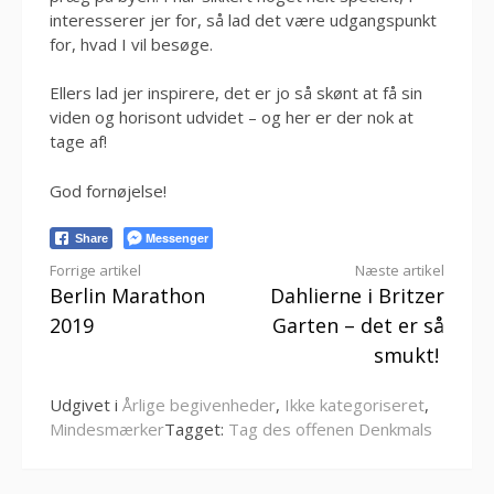
interesserer jer for, så lad det være udgangspunkt
for, hvad I vil besøge.
Ellers lad jer inspirere, det er jo så skønt at få sin
viden og horisont udvidet – og her er der nok at
tage af!
God fornøjelse!
Messenger
Share
Læs
Forrige artikel
Næste artikel
Berlin Marathon
Dahlierne i Britzer
videre
2019
Garten – det er så
smukt!
Udgivet i
Årlige begivenheder
,
Ikke kategoriseret
,
Mindesmærker
Tagget:
Tag des offenen Denkmals