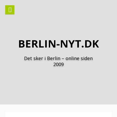
Spring
til
indhold
BERLIN-NYT.DK
Det sker i Berlin – online siden
2009