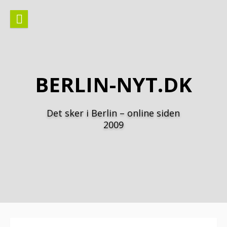
Spring
til
indhold
BERLIN-NYT.DK
Det sker i Berlin – online siden
2009