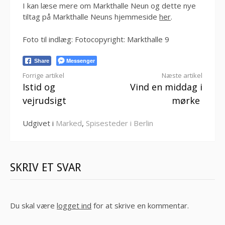
I kan læse mere om Markthalle Neun og dette nye
tiltag på Markthalle Neuns hjemmeside
her
.
Foto til indlæg: Fotocopyright: Markthalle 9
Messenger
Share
Læs
Forrige artikel
Næste artikel
Istid og
Vind en middag i
videre
vejrudsigt
mørke
Udgivet i
Marked
,
Spisesteder i Berlin
SKRIV ET SVAR
Du skal være
logget ind
for at skrive en kommentar.