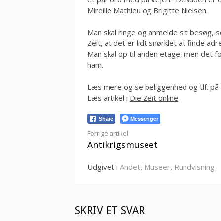
Mireille Mathieu og Brigitte Nielsen.
Man skal ringe og anmelde sit besøg, se t
Zeit, at det er lidt snørklet at finde ad
Man skal op til anden etage, men det fo
ham.
Læs mere og se beliggenhed og tlf. på
Læs artikel i
Die Zeit online
Messenger
Share
Læs
Forrige artikel
Antikrigsmuseet
videre
Udgivet i
Andet
,
Museer
,
Rundvisning
SKRIV ET SVAR