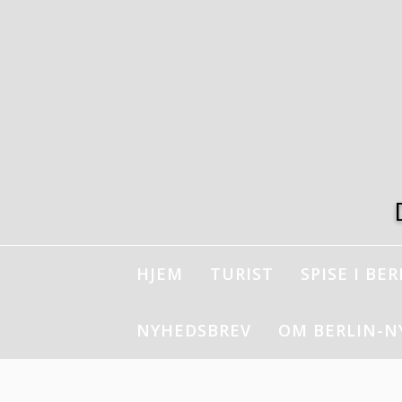
Spring
til
indhold
HJEM
TURIST
SPISE I BER
NYHEDSBREV
OM BERLIN-N