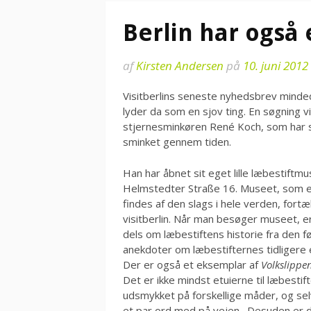
Berlin har også
af
Kirsten Andersen
på
10. juni 2012
Visitberlins seneste nyhedsbrev minded
lyder da som en sjov ting. En søgning vi
stjernesminkøren René Koch, som har sa
sminket gennem tiden.
Han har åbnet sit eget lille læbestiftm
Helmstedter Straße 16. Museet, som er
findes af den slags i hele verden, fortælle
visitberlin. Når man besøger museet, e
dels om læbestiftens historie fra den f
anekdoter om læbestifternes tidligere e
Der er også et eksemplar af
Volkslippen
Det er ikke mindst etuierne til læbesti
udsmykket på forskellige måder, og sel
et par ord med på vejen. Desuden er d