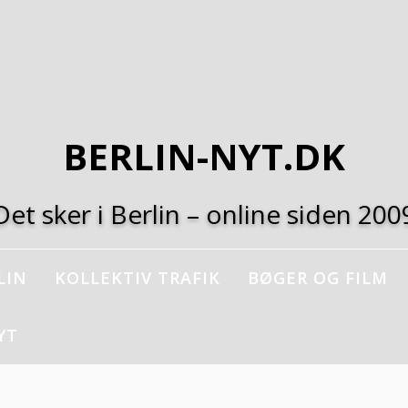
BERLIN-NYT.DK
Det sker i Berlin – online siden 200
LIN
KOLLEKTIV TRAFIK
BØGER OG FILM
YT