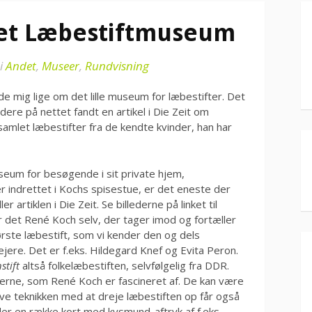
 et Læbestiftmuseum
i
Andet
,
Museer
,
Rundvisning
e mig lige om det lille museum for læbestifter. Det
dere på nettet fandt en artikel i Die Zeit om
mlet læbestifter fra de kendte kvinder, han har
useum for besøgende i sit private hjem,
 indrettet i Kochs spisestue, er det eneste der
r artiklen i Die Zeit. Se billederne på linket til
r det René Koch selv, der tager imod og fortæller
ørste læbestift, som vi kender den og dels
jere. Det er f.eks. Hildegard Knef og Evita Peron.
stift
altså folkelæbestiften, selvfølgelig fra DDR.
fterne, som René Koch er fascineret af. De kan være
ve teknikken med at dreje læbestiften op får også
er en række kort med kysmund-aftryk af f.eks.