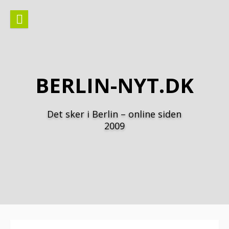
Spring
til
indhold
BERLIN-NYT.DK
Det sker i Berlin – online siden
2009