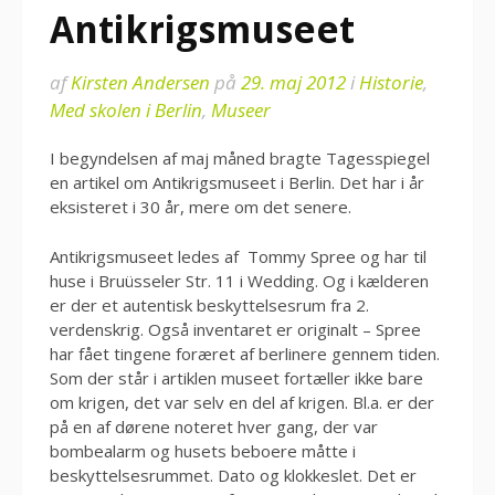
Antikrigsmuseet
af
Kirsten Andersen
på
29. maj 2012
i
Historie
,
Med skolen i Berlin
,
Museer
I begyndelsen af maj måned bragte Tagesspiegel
en artikel om Antikrigsmuseet i Berlin. Det har i år
eksisteret i 30 år, mere om det senere.
Antikrigsmuseet ledes af Tommy Spree og har til
huse i Bruüsseler Str. 11 i Wedding. Og i kælderen
er der et autentisk beskyttelsesrum fra 2.
verdenskrig. Også inventaret er originalt – Spree
har fået tingene foræret af berlinere gennem tiden.
Som der står i artiklen museet fortæller ikke bare
om krigen, det var selv en del af krigen. Bl.a. er der
på en af dørene noteret hver gang, der var
bombealarm og husets beboere måtte i
beskyttelsesrummet. Dato og klokkeslet. Det er