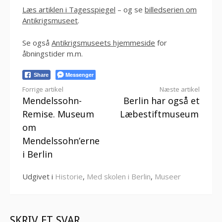
Læs artiklen i Tagesspiegel
– og se
billedserien om
Antikrigsmuseet
.
Se også
Antikrigsmuseets hjemmeside
for
åbningstider m.m.
Messenger
Share
Læs
Forrige artikel
Næste artikel
Mendelssohn-
Berlin har også et
videre
Remise. Museum
Læbestiftmuseum
om
Mendelssohn’erne
i Berlin
Udgivet i
Historie
,
Med skolen i Berlin
,
Museer
SKRIV ET SVAR