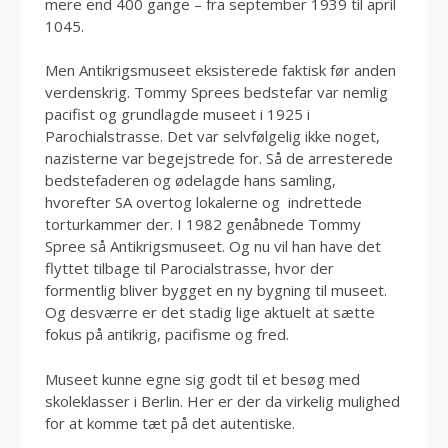
mere end 400 gange – fra september 1939 til april
1045.
Men Antikrigsmuseet eksisterede faktisk før anden
verdenskrig. Tommy Sprees bedstefar var nemlig
pacifist og grundlagde museet i 1925 i
Parochialstrasse. Det var selvfølgelig ikke noget,
nazisterne var begejstrede for. Så de arresterede
bedstefaderen og ødelagde hans samling,
hvorefter SA overtog lokalerne og indrettede
torturkammer der. I 1982 genåbnede Tommy
Spree så Antikrigsmuseet. Og nu vil han have det
flyttet tilbage til Parocialstrasse, hvor der
formentlig bliver bygget en ny bygning til museet.
Og desværre er det stadig lige aktuelt at sætte
fokus på antikrig, pacifisme og fred.
Museet kunne egne sig godt til et besøg med
skoleklasser i Berlin. Her er der da virkelig mulighed
for at komme tæt på det autentiske.