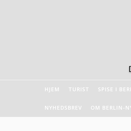
Spring
til
indhold
HJEM
TURIST
SPISE I BER
NYHEDSBREV
OM BERLIN-N