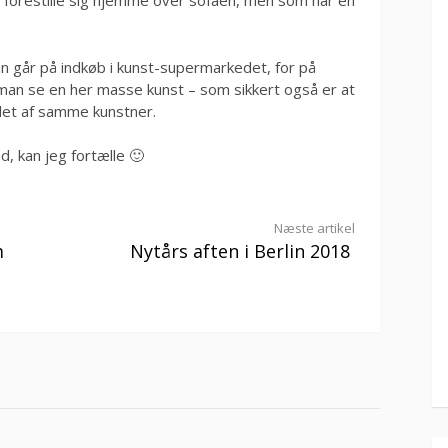
 forestille sig hjemme over sofaen, men som har en
an går på indkøb i kunst-supermarkedet, for på
man se en her masse kunst – som sikkert også er at
det af samme kunstner.
d, kan jeg fortælle 🙂
Næste artikel
m
Nytårs aften i Berlin 2018