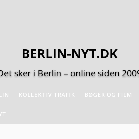
BERLIN-NYT.DK
Det sker i Berlin – online siden 200
LIN
KOLLEKTIV TRAFIK
BØGER OG FILM
YT