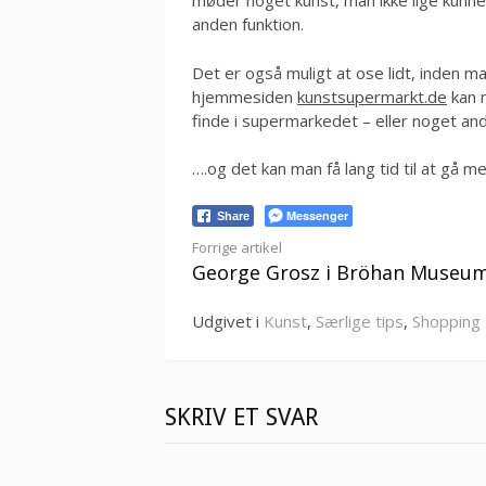
møder noget kunst, man ikke lige kunne
anden funktion.
Det er også muligt at ose lidt, inden m
hjemmesiden
kunstsupermarkt.de
kan 
finde i supermarkedet – eller noget an
….og det kan man få lang tid til at gå me
Messenger
Share
Læs
Forrige artikel
George Grosz i Bröhan Museu
videre
Udgivet i
Kunst
,
Særlige tips
,
Shopping
SKRIV ET SVAR