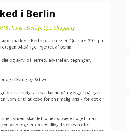
ed i Berlin
2018
i
Kunst
,
Særlige tips
,
Shopping
t-supermarked i Berlin på adressen Quartier 205, på
tagen. Altså lige i hjertet af Berlin.
– olie og akryl på lærred, akvareller, tegninger,
er og i Østrig og Schweiz.
 godt tiltale mig, at man kunne gå og kigge på egen
n. Som er til at købe for en rimelig pris – for det er
emme i stuen, skal det jo netop være noget, man
tmuseum og ser en udstilling, hvor man ofte