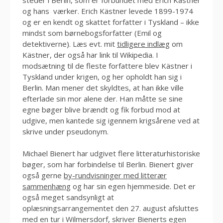
og hans værker. Erich Kästner levede 1899-1974
og er en kendt og skattet forfatter i Tyskland – ikke
mindst som børnebogsforfatter (Emil og
detektiverne). Læs evt. mit
tidligere indlæg
om
Kästner, der også har link til Wikipedia. I
modsætning til de fleste forfattere blev Kästner i
Tyskland under krigen, og her opholdt han sig i
Berlin. Man mener det skyldtes, at han ikke ville
efterlade sin mor alene der. Han måtte se sine
egne bøger blive brændt og fik forbud mod at
udgive, men kantede sig igennem krigsårene ved at
skrive under pseudonym.
Michael Bienert har udgivet flere litteraturhistoriske
bøger, som har forbindelse til Berlin. Bienert giver
også gerne
by-rundvisninger med litterær
sammenhæng
og har sin egen hjemmeside. Det er
også meget sandsynligt at
oplæsningsarrangementet den 27. august afsluttes
med en tur i Wilmersdorf, skriver Bienerts egen