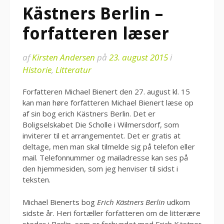
Kästners Berlin –
forfatteren læser
af
Kirsten Andersen
på
23. august 2015
i
Historie
,
Litteratur
Forfatteren Michael Bienert den 27. august kl. 15
kan man høre forfatteren Michael Bienert læse op
af sin bog erich Kästners Berlin. Det er
Boligselskabet Die Scholle i Wilmersdorf, som
inviterer til et arrangementet. Det er gratis at
deltage, men man skal tilmelde sig på telefon eller
mail. Telefonnummer og mailadresse kan ses på
den hjemmesiden, som jeg henviser til sidst i
teksten.
Michael Bienerts bog
Erich Kästners Berlin
udkom
sidste år. Heri fortæller forfatteren om de litterære
steder i Berlin, som er forbundet med Erich Kästner