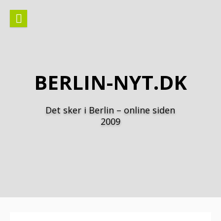
Spring
til
indhold
BERLIN-NYT.DK
Det sker i Berlin – online siden
2009