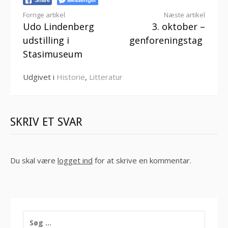
Share
Læs
Forrige artikel
Næste artikel
Udo Lindenberg
3. oktober –
videre
udstilling i
genforeningstag
Stasimuseum
Udgivet i
Historie
,
Litteratur
SKRIV ET SVAR
Du skal være
logget ind
for at skrive en kommentar.
SØG
EFTER: