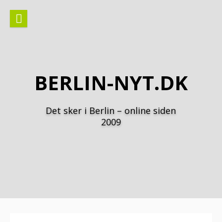
Spring
til
indhold
BERLIN-NYT.DK
Det sker i Berlin – online siden
2009