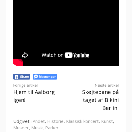
Messenger
Share
Læs
Forrige artikel
Næste artikel
Hjem til Aalborg
Skøjtebane på
videre
igen!
taget af Bikini
Berlin
Udgivet i
Andet
,
Historie
,
Klassisk koncert
,
Kunst
,
Museer
,
Musik
,
Parker