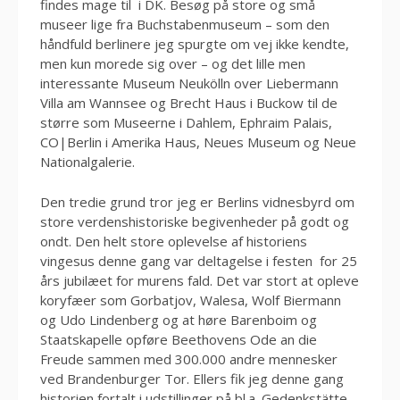
findes mage til i DK. Besøg på store og små
museer lige fra Buchstabenmuseum – som den
håndfuld berlinere jeg spurgte om vej ikke kendte,
men kun morede sig over – og det lille men
interessante Museum Neukölln over Liebermann
Villa am Wannsee og Brecht Haus i Buckow til de
større som Museerne i Dahlem, Ephraim Palais,
CO|Berlin i Amerika Haus, Neues Museum og Neue
Nationalgalerie.
Den tredie grund tror jeg er Berlins vidnesbyrd om
store verdenshistoriske begivenheder på godt og
ondt. Den helt store oplevelse af historiens
vingesus denne gang var deltagelse i festen for 25
års jubilæet for murens fald. Det var stort at opleve
koryfæer som Gorbatjov, Walesa, Wolf Biermann
og Udo Lindenberg og at høre Barenboim og
Staatskapelle opføre Beethovens Ode an die
Freude sammen med 300.000 andre mennesker
ved Brandenburger Tor. Ellers fik jeg denne gang
historien fortalt i udstillinger på bl.a. Gedenkstätte