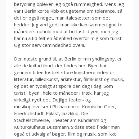
betydning oplever jeg også rummelighed. Mens jeg
var i Berlin kørte Rbb et ugetema om tolerance, så
det er også noget, man italesætter, som det
hedder. Jeg ved godt man ikke kan sammenligne to
måneders ophold med at bo fast i byen, men jeg
har nu altid følt en åbenhed overfor mig som turist.
Og stor servicemindedhed oveni.
Den næste grund til, at Berlin er min yndlingsby, er
alle de kulturtilbud, der findes her. Byen har
gennem tiden fostret store kunstnere indenfor
litteratur, billedkunst, arkitektur, filmkunst og musik,
og det er tydeligt at spore den dag i dag. Som
turist i byen i hele to måneder i træk, har jeg
virkeligt nydt det. Dejlige teater- og
musikoplevelser i Philharmonie, Komische Oper,
Friedrichstadt-Palast, Jazzklub, Die
Stachelschweine, Theater am Kuhdamm og
Kulturkaufhaus Dussmann. Sidste sted finder man
også et udvalg af bøger, film og musik, som ikke