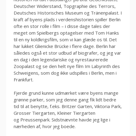
Deutscher Widerstand, Topgraphie des Terrors,
Deutsches Historisches Museum og Tränenpalast. I
kraft af byens plads i verdenshistorien spiller Berlin
ofte en stor rolle i film – i disse dage tales der
meget om Spielbergs optagelser med Tom Hanks
til en ny koldkrigsfilm, som vi kan glæde os til. Det
har lukket Glienicke Brücke i flere dage. Berlin har
således også et stor udbud af biografer, og jeg var
en dag i den legendariske og nyrestaurerede
Zoopalast og se den helt nye film Im Labyrinth des
Schweigens, som dog ikke udspilles i Berlin, men i
Frankfurt.
Fjerde grund kunne udmærket være byens mange
grønne parker, som jeg denne gang fik lidt bedre
tid til at benytte, f.eks. Britzer Garten, Viktoria Park,
Grosser Tiergarten, Kleiner Tiergarten
og Preussenpark. Sidstnævnte havde jeg lige i
nærheden af, hvor jeg boede.