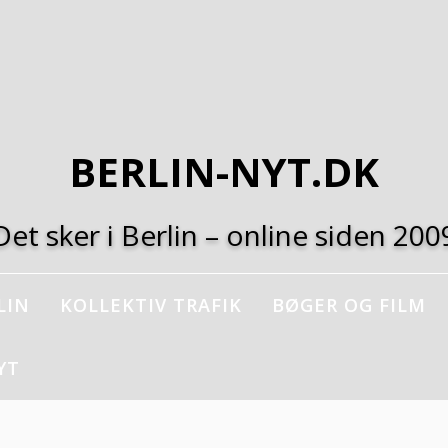
BERLIN-NYT.DK
Det sker i Berlin – online siden 200
LIN
KOLLEKTIV TRAFIK
BØGER OG FILM
YT