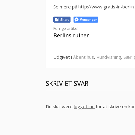
Se mere på
http://www.gratis-in-berlin
Messenger
Share
Læs
Forrige artikel
Berlins ruiner
videre
Udgivet i
Åbent hus
,
Rundvisning
,
Særli
SKRIV ET SVAR
Du skal være
logget ind
for at skrive en k