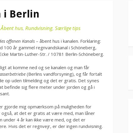
i Berlin
i
Åbent hus
,
Rundvisning
,
Særlige tips
des offenen Kanals
– åbent hus i kanalen. Forklaring:
end 100 år gammel regnvandskanal i Schöneberg,
cke Martin-Luther-Str. / 10781 Berlin-Schöneberg.
uligt at komme ned og se kanalen og man får
asserbetriebe
(Berlins vandforsyning), og får fortalt
e op uden tilmelding og det er gratis. Det synes
at befinde sig flere meter under jorden og gå i
sant.
er gjorde mig opmærksom på muligheden for
også, at det er gratis at være med, man låner
n under 4 år kan ikke være med, og det er
e. Hvis det er regnvejr, er der ingen rundvisning.