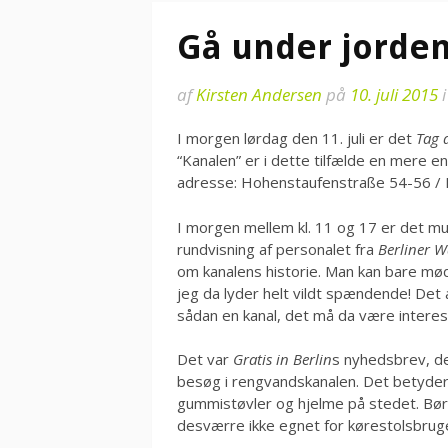
Gå under jorden 
af
Kirsten Andersen
på
10. juli 2015
I morgen lørdag den 11. juli er det
Tag 
“Kanalen” er i dette tilfælde en mere 
adresse: Hohenstaufenstraße 54-56 / E
I morgen mellem kl. 11 og 17 er det m
rundvisning af personalet fra
Berliner W
om kanalens historie. Man kan bare mød
jeg da lyder helt vildt spændende! Det 
sådan en kanal, det må da være interes
Det var
Gratis in Berlin
s nyhedsbrev, d
besøg i rengvandskanalen. Det betyder 
gummistøvler og hjelme på stedet. Bør
desværre ikke egnet for kørestolsbruger