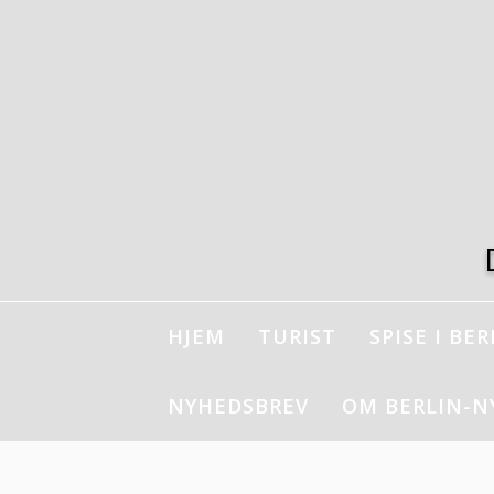
Spring
til
indhold
HJEM
TURIST
SPISE I BER
NYHEDSBREV
OM BERLIN-N