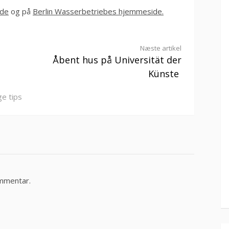
.de
og på
Berlin Wasserbetriebes hjemmeside.
Næste artikel
Åbent hus på Universität der
Künste
ge tips
ommentar.