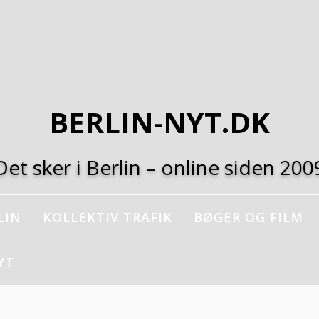
BERLIN-NYT.DK
Det sker i Berlin – online siden 200
LIN
KOLLEKTIV TRAFIK
BØGER OG FILM
YT