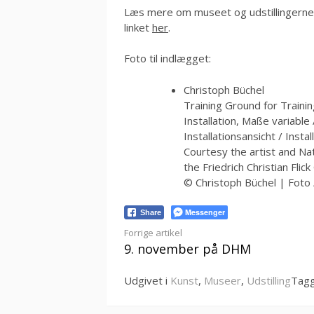
Læs mere om museet og udstillingerne 
linket
her
.
Foto til indlægget:
Christoph Büchel
Training Ground for Train
Installation, Maße variable
Installationsansicht / Inst
Courtesy the artist and Nati
the Friedrich Christian Flic
© Christoph Büchel | Foto 
Messenger
Share
Læs
Forrige artikel
9. november på DHM
videre
Udgivet i
Kunst
,
Museer
,
Udstilling
Tag