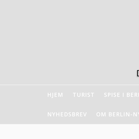
Spring
til
indhold
HJEM
TURIST
SPISE I BER
NYHEDSBREV
OM BERLIN-N