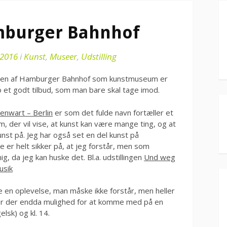
amburger Bahnhof
 2016
i
Kunst
,
Museer
,
Udstilling
ningen af Hamburger Bahnhof som kunstmuseum er
o et godt tilbud, som man bare skal tage imod.
nwart – Berlin
er som det fulde navn fortæller et
der vil vise, at kunst kan være mange ting, og at
st på. Jeg har også set en del kunst på
er helt sikker på, at jeg forstår, men som
g, da jeg kan huske det. Bl.a. udstillingen
Und weg
usik
re en oplevelse, man måske ikke forstår, men heller
å er der endda mulighed for at komme med på en
elsk) og kl. 14.