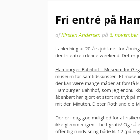
Fri entré på H
af
Kirsten Andersen
på
6. november
I anledning af 20 års jubilæet for åb
der fri entré i denne weekend. Det er j
Hamburger Bahnhof – Museum für Gege
museum for samtidskunsten. Et museum, 
der kan være mange måder at forstå kun
Hamburger Bahnhof, som jeg endnu ikke 
åbenbart har gjort et stort indtryk på mi
mit den Minuten. Dieter Roth und die M
Der er i dag god mulighed for at risike
ikke glemmer igen – helt gratis! Og s
offentlig rundvisning både kl. 12 (på eng