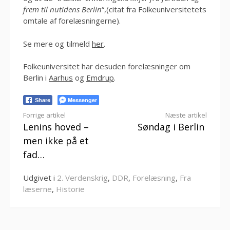
frem til nutidens Berlin
“,(citat fra Folkeuniversitetets
omtale af forelæsningerne).
Se mere og tilmeld
her
.
Folkeuniversitet har desuden forelæsninger om
Berlin i
Aarhus
og
Emdrup
.
Messenger
Share
Læs
Forrige artikel
Næste artikel
Lenins hoved –
Søndag i Berlin
videre
men ikke på et
fad…
Udgivet i
2. Verdenskrig
,
DDR
,
Forelæsning
,
Fra
læserne
,
Historie