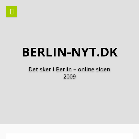
Spring
til
indhold
BERLIN-NYT.DK
Det sker i Berlin – online siden
2009