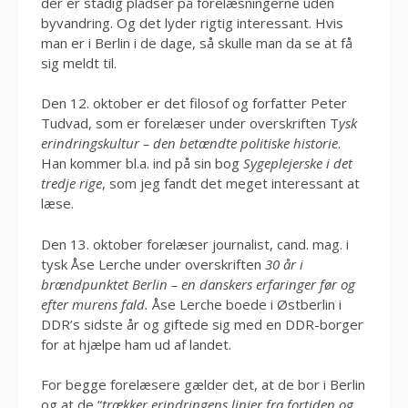
der er stadig pladser på forelæsningerne uden
byvandring. Og det lyder rigtig interessant. Hvis
man er i Berlin i de dage, så skulle man da se at få
sig meldt til.
Den 12. oktober er det filosof og forfatter Peter
Tudvad, som er forelæser under overskriften T
ysk
erindringskultur – den betændte politiske historie
.
Han kommer bl.a. ind på sin bog
Sygeplejerske i det
tredje rige
, som jeg fandt det meget interessant at
læse.
Den 13. oktober forelæser journalist, cand. mag. i
tysk Åse Lerche under overskriften
30 år i
brændpunktet Berlin – en danskers erfaringer før og
efter murens fald.
Åse Lerche boede i Østberlin i
DDR’s sidste år og giftede sig med en DDR-borger
for at hjælpe ham ud af landet.
For begge forelæsere gælder det, at de bor i Berlin
og at de “
trækker erindringens linjer fra fortiden og