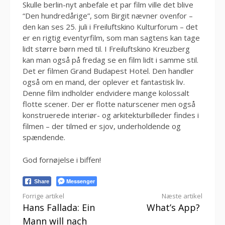
Skulle berlin-nyt anbefale et par film ville det blive
“Den hundredårige”, som Birgit nævner ovenfor –
den kan ses 25. juli i Freiluftskino Kulturforum – det
er en rigtig eventyrfilm, som man sagtens kan tage
lidt større børn med til. I Freiluftskino Kreuzberg
kan man også på fredag se en film lidt i samme stil.
Det er filmen Grand Budapest Hotel. Den handler
også om en mand, der oplever et fantastisk liv.
Denne film indholder endvidere mange kolossalt
flotte scener. Der er flotte naturscener men også
konstruerede interiør- og arkitekturbilleder findes i
filmen – der tilmed er sjov, underholdende og
spændende.
God fornøjelse i biffen!
Messenger
Share
Læs
Forrige artikel
Næste artikel
Hans Fallada: Ein
What’s App?
videre
Mann will nach