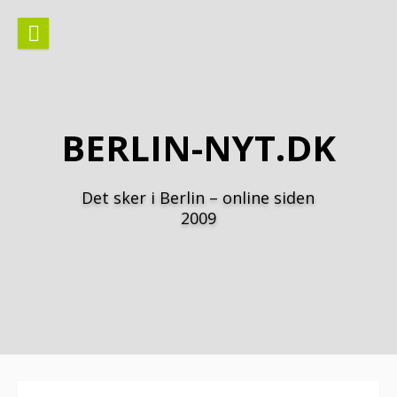
Spring
til
indhold
BERLIN-NYT.DK
Det sker i Berlin – online siden
2009