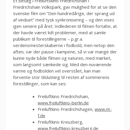
Et besøg i Freiluftskino Friedrichshain i
Friedrichshain Volkspark, gav mulighed for at se den
svenske film om ”Den hundredårige, der sprang ud
af vinduet” med tysk synkronisering – og den vises
igen senere på året. Indlederen til filmen fortalte, at
der havde været lidt problemer, med at samle
publikum til forestillingerne – p.gr.a.
verdensmesterskaberne i fodbold, men netop den
aften, var der pause i kampene, så vi var mange der
kunne nyde både filmen og naturen, med mørket,
som langsomt sænkede sig. Med den nuværende
varme og fodbolden vel overstået, kan man
forvente stor tilslutning til resten af sommerens
forestillinger, som kan ses:
Freiluftkino Friedrichshain,
www.freiluftkino-berlin.de
Freiluftkino Friedrichshagen,
www.nt-
f.de
Freiluftkino Kreuzberg,
www.freiluftkino-kreuzberg.de