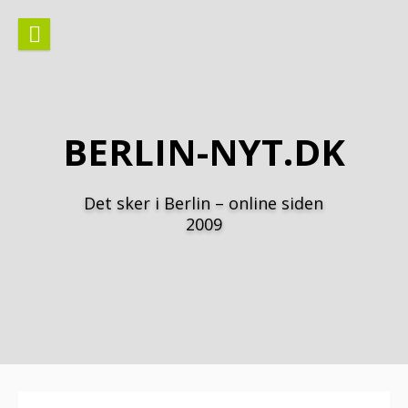
Spring
til
indhold
BERLIN-NYT.DK
Det sker i Berlin – online siden
2009