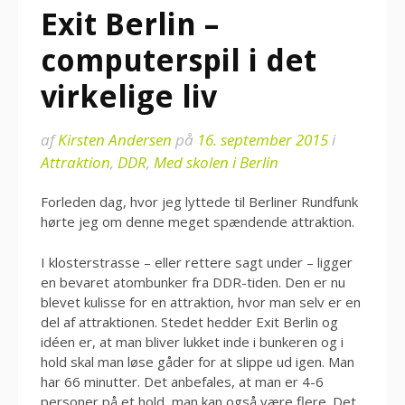
Exit Berlin –
computerspil i det
virkelige liv
af
Kirsten Andersen
på
16. september 2015
i
Attraktion
,
DDR
,
Med skolen i Berlin
Forleden dag, hvor jeg lyttede til Berliner Rundfunk
hørte jeg om denne meget spændende attraktion.
I klosterstrasse – eller rettere sagt under – ligger
en bevaret atombunker fra DDR-tiden. Den er nu
blevet kulisse for en attraktion, hvor man selv er en
del af attraktionen. Stedet hedder Exit Berlin og
idéen er, at man bliver lukket inde i bunkeren og i
hold skal man løse gåder for at slippe ud igen. Man
har 66 minutter. Det anbefales, at man er 4-6
personer på et hold, man kan også være flere. Det