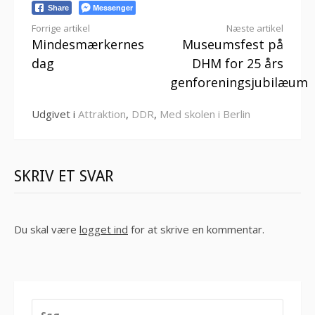
Messenger
Share
Læs
Forrige artikel
Næste artikel
Mindesmærkernes
Museumsfest på
videre
dag
DHM for 25 års
genforeningsjubilæum
Udgivet i
Attraktion
,
DDR
,
Med skolen i Berlin
SKRIV ET SVAR
Du skal være
logget ind
for at skrive en kommentar.
SØG