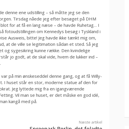
de denne ene udstilling – så måtte jeg se den
 morgen. Tirsdag nåede jeg efter besøget på DHM
n blot for at få en lang næse – de havde Ruhetag… I
 så fotoudstillingen om Kennedys besøg i Tyskland i
vise Ausweis, bitte! Jeg havde ikke tænkt mig om,
, at de ville se legitimation sådan et sted. Så jeg
t og sygesikring kunne række. Den kvindelige
står jo godt, at de skal vide, hvem de lukker ind –
.
n var på min ønskeseddel denne gang, og at få Willy-
. I huset står en stor, moderne statue af den for
okrat. Jeg lyttede mig fra en igangværende
Fetting. Vil man se huset, er det måske en god idé,
 man kangå med på.
Næste artikel
Spreepark Berlin, det foladte