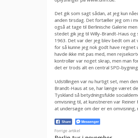
Det gik som sagt sådan, at jeg kun nåe
anden tirsdag. Det fortæller jeg om i
også at tage til Berlinische Galerie me
stedet gik jeg til Willy-Brandt-Haus og
1963. Det var der jeg blev bedt om at 
for så kunne jeg nok godt have regnet ud
havde ikke mit pas med, men rejsekorte
kontrollør var noget skrap, men man for
det er trods alt en central SPD-bygning
Udstillingen var nu hurtigt set, men de
Brandt-Haus at se, har længe været det
Tyskland så betydningsfulde socialdem
omvisning til, at kunstneren var Reiner 
at undersøge om der er en omvisning,
Messenger
Share
Læs
Forrige artikel
Berlin-tur i november