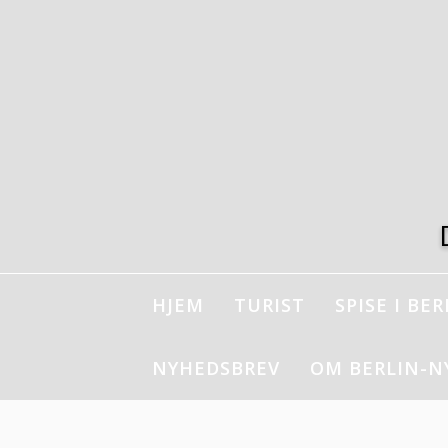
Spring
til
indhold
HJEM
TURIST
SPISE I BER
NYHEDSBREV
OM BERLIN-N