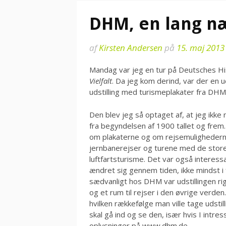
DHM, en lang næ
af
Kirsten Andersen
på
15. maj 2013
Mandag var jeg en tur på Deutsches Hi
Vielfalt
. Da jeg kom derind, var der en u
udstilling med turismeplakater fra DHM’
Den blev jeg så optaget af, at jeg ikk
fra begyndelsen af 1900 tallet og frem.
om plakaterne og om rejsemulighederne
jernbanerejser og turene med de sto
luftfartsturisme. Det var også interes
ændret sig gennem tiden, ikke mindst i
sædvanligt hos DHM var udstillingen rig
og et rum til rejser i den øvrige verd
hvilken rækkefølge man ville tage udstill
skal gå ind og se den, især hvis I intress
oplysninger på www.dhm.de.