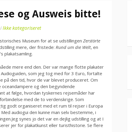
se og Ausweis bitte!
i
Ikke kategoriseret
storisches Museum for at se udstillingen
Zerstörte
dstilling mere, der fristede:
Rund um die Welt
, en
s plakatsamling.
e nåede mere end den. Der var mange flotte plakater
 Audioguiden, som jeg tog med for 3 Euro, fortalte
 på den tid, hvor de var blevet produceret. Om
re oceandampere og den begyndende
sant at følge, hvordan tyskernes rejsemåder har
 forbindelse med de to verdenskrige. Som
tig godt organiseret med et rum til rejser i Europa
en. Med audiogui den kunne man selv bestemme, i
ingen.Jeg synes jo det var en dejlig udstilling og at I
erer jer for plakatkunst eller turisthistorie. Se flere