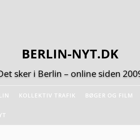
BERLIN-NYT.DK
Det sker i Berlin – online siden 200
LIN
KOLLEKTIV TRAFIK
BØGER OG FILM
YT