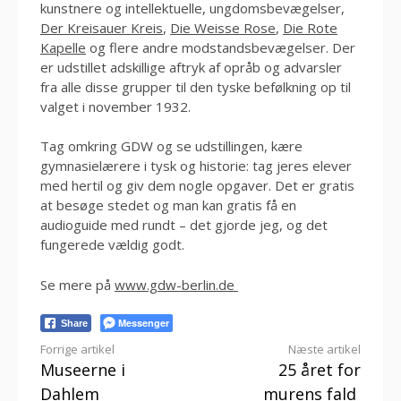
kunstnere og intellektuelle, ungdomsbevægelser,
Der Kreisauer Kreis
,
Die Weisse Rose
,
Die Rote
Kapelle
og flere andre modstandsbevægelser. Der
er udstillet adskillige aftryk af opråb og advarsler
fra alle disse grupper til den tyske befølkning op til
valget i november 1932.
Tag omkring GDW og se udstillingen, kære
gymnasielærere i tysk og historie: tag jeres elever
med hertil og giv dem nogle opgaver. Det er gratis
at besøge stedet og man kan gratis få en
audioguide med rundt – det gjorde jeg, og det
fungerede vældig godt.
Se mere på
www.gdw-berlin.de
Messenger
Share
Læs
Forrige artikel
Næste artikel
Museerne i
25 året for
videre
Dahlem
murens fald