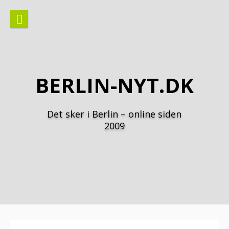
Spring
til
indhold
BERLIN-NYT.DK
Det sker i Berlin – online siden
2009