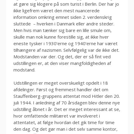
at gøre sig klogere på som turist i Berlin. Der har jo
ikke ligefrem været den mest nuancerede
information omkring emnet siden 2. verdenskrig
sluttede – hverken i Danmark eller andre steder.
Men hvis man tænker sig bare en lille smule om,
skulle man nok kunne forestille sig, at ikke hver
eneste tysker i 1930’erne og 1940’erne har været
tilhængere af nazismen. Selvfølgelig var de ikke det.
Modstanden var der. Og det, der er så fint ved
udstillingen er, at den viser mangfoldigheden af
modstand.
Udstillingen er meget overskueligt opdelt i 18
afdelinger. Først og fremmest handler det om
Stauffenberg-gruppens attentat mod Hitler den 20.
juli 1944. I anledning af 70 årsdagen blev denne nye
udstilling åbnet i år. Det er meget interessant at se,
hvor omfattende militæret var involveret i
attentatet, at følge hvordan det gik time for time
den dag. Og det gør man i det selv samme kontor,