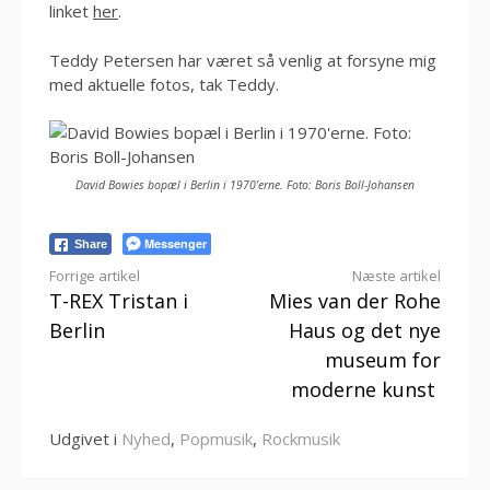
linket
her
.
Teddy Petersen har været så venlig at forsyne mig
med aktuelle fotos, tak Teddy.
David Bowies bopæl i Berlin i 1970’erne. Foto: Boris Boll-Johansen
Messenger
Share
Læs
Forrige artikel
Næste artikel
T-REX Tristan i
Mies van der Rohe
videre
Berlin
Haus og det nye
museum for
moderne kunst
Udgivet i
Nyhed
,
Popmusik
,
Rockmusik