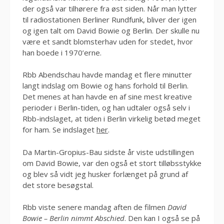
der også var tilhørere fra øst siden. Når man lytter
til radiostationen Berliner Rundfunk, bliver der igen
og igen talt om David Bowie og Berlin. Der skulle nu
være et sandt blomsterhav uden for stedet, hvor
han boede i 1970’erne.
Rbb Abendschau havde mandag et flere minutter
langt indslag om Bowie og hans forhold til Berlin.
Det menes at han havde en af sine mest kreative
perioder i Berlin-tiden, og han udtaler også selv i
Rbb-indslaget, at tiden i Berlin virkelig betød meget
for ham. Se indslaget
her
.
Da Martin-Gropius-Bau sidste år viste udstillingen
om David Bowie, var den også et stort tilløbsstykke
og blev så vidt jeg husker forlænget på grund af
det store besøgstal.
Rbb viste senere mandag aften de filmen
David
Bowie – Berlin nimmt Abschied
. Den kan I også se på