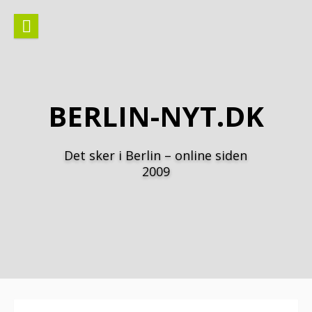
Spring
til
indhold
BERLIN-NYT.DK
Det sker i Berlin – online siden
2009