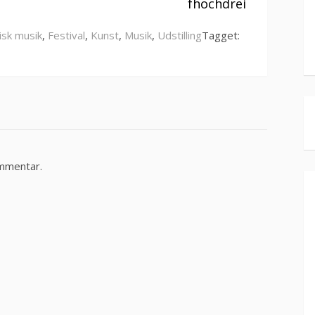
fhochdrei
isk musik
,
Festival
,
Kunst
,
Musik
,
Udstilling
Tagget:
ommentar.