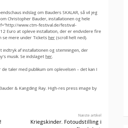
 Abendschaus indslag om Bauders SKALAR, så vil jeg
om Christopher Bauder, installationen og hele
=”http://www.ctm-festival.de/festival-
12 Euro at opleve installation, der er endvidere fire
kan se mere under Tickets
her
(scroll helt ned).
t indtryk af installationen og stemningen, der
y’s musik. Se indslaget
her
.
r de taler med publikum om oplevelsen – det kan I
r Bauder & Kangding Ray. High-res press image by
Næste artikel
!
Kriegskinder. Fotoudstilling i