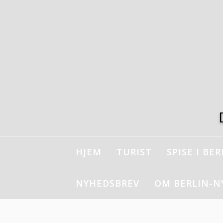
Spring
til
indhold
HJEM
TURIST
SPISE I BER
NYHEDSBREV
OM BERLIN-N