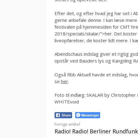
Efter det, og efter hvad jeg har set i
gerne anbefale denne. I kan læse mere 
festivalen på hjemmesiden for CMT href
2018/specials/skalar/”>her. Det koster 
liveopførelser, de koster lidt mere. I 
Abendschaus indslag giver et rigtig god
opstår ved Bauders lys og Kangding Ra
Også Rbb Aktuell havde et indslag, hvo
se
her
.
Foto til indlæg: SKALAR by Christophe
WHITEvoid
Messenger
Share
Læs
Forrige artikel
Radio! Radio! Berliner Rundfunk
videre