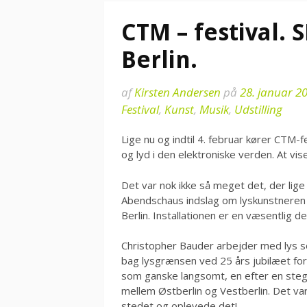
CTM – festival. 
Berlin.
af
Kirsten Andersen
på
28. januar 2
Festival
,
Kunst
,
Musik
,
Udstilling
Lige nu og indtil 4. februar kører CTM-fe
og lyd i den elektroniske verden. At vi
Det var nok ikke så meget det, der li
Abendschaus indslag om lyskunstneren 
Berlin. Installationen er en væsentlig del
Christopher Bauder arbejder med lys s
bag lysgrænsen ved 25 års jubilæet for 
som ganske langsomt, en efter en steg
mellem Østberlin og Vestberlin. Det va
stedet og oplevede det!