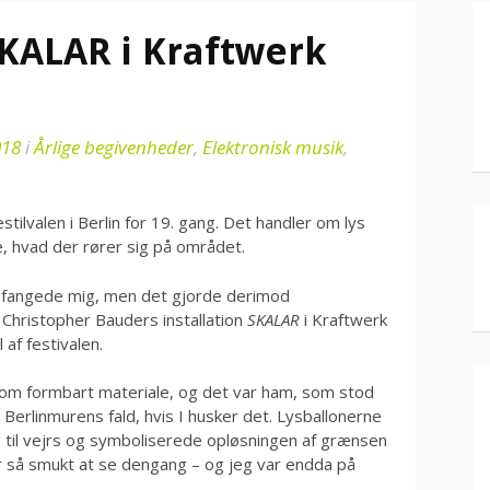
SKALAR i Kraftwerk
018
i
Årlige begivenheder
,
Elektronisk musik
,
stilvalen i Berlin for 19. gang. Det handler om lys
se, hvad der rører sig på området.
ge fangede mig, men det gjorde derimod
Christopher Bauders installation
SKALAR
i Kraftwerk
 af festivalen.
om formbart materiale, og det var ham, som stod
Berlinmurens fald, hvis I husker det. Lysballonerne
 til vejrs og symboliserede opløsningen af grænsen
r så smukt at se dengang – og jeg var endda på