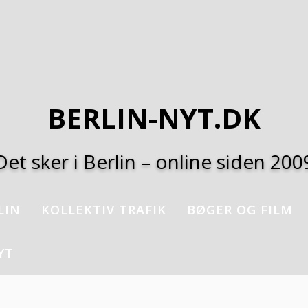
BERLIN-NYT.DK
Det sker i Berlin – online siden 200
LIN
KOLLEKTIV TRAFIK
BØGER OG FILM
YT