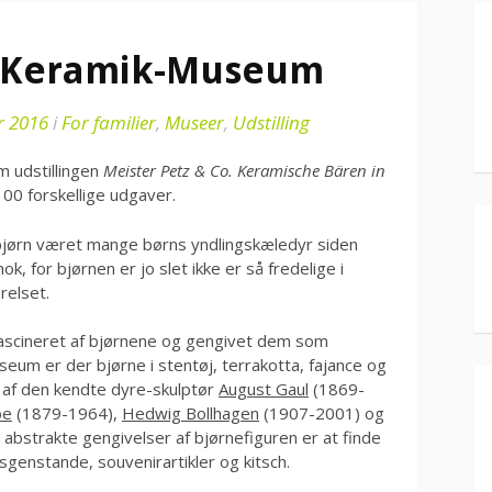
å Keramik-Museum
r 2016
i
For familier
,
Museer
,
Udstilling
m udstillingen
Meister Petz & Co. Keramische Bären in
00 forskellige udgaver.
jørn været mange børns yndlingskæledyr siden
k, for bjørnen er jo slet ikke er så fredelige i
relset.
ascineret af bjørnene og gengivet dem som
seum er der bjørne i stentøj, terrakotta, fajance og
e af den kendte dyre-skulptør
August Gaul
(1869-
be
(1879-1964),
Hedwig Bollhagen
(1907-2001) og
 abstrakte gengivelser af bjørnefiguren er at finde
sgenstande, souvenirartikler og kitsch.