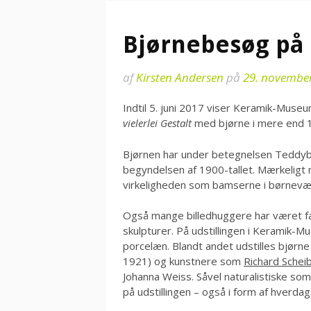
Bjørnebesøg p
af
Kirsten Andersen
på
29. novembe
Indtil 5. juni 2017 viser Keramik-Museu
vielerlei Gestalt
med bjørne i mere end 1
Bjørnen har under betegnelsen Teddyb
begyndelsen af 1900-tallet. Mærkeligt no
virkeligheden som bamserne i børnevæ
Også mange billedhuggere har været f
skulpturer. På udstillingen i Keramik-Mu
porcelæn. Blandt andet udstilles bjørn
1921) og kunstnere som
Richard Schei
Johanna Weiss. Såvel naturalistiske som
på udstillingen – også i form af hverdag