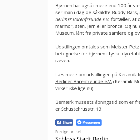
Bjørnen har også i mere end 100 år vær
ser man i dag de såkaldte Buddy Bärs,
Berliner Bärenfreunde e.V.
fortæller, at 
marmor, sten, jern eller bronce. Og nu e
Museum, lånt fra private samlere og o
Udstillingen omtales som Meister Petz 
betegnelse for bjørnen i tyske dyrefab
ræven.
Læs mere om udstillingen på Keramik
Berliner Bärenfreunde e.V.
(Keramik-Mu
virker ikke lige nu).
Bemærk museets åbningstid som er fr
er Schustehrusstr. 13.
Messenger
Share
Læs
Forrige artikel
Schloss.Stadt.Berlin.