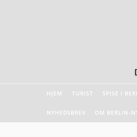
Spring
til
indhold
HJEM
TURIST
SPISE I BER
NYHEDSBREV
OM BERLIN-N