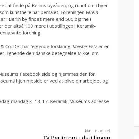
et at finde på Berlins byvåben, og rundt om i byen
 som kunstnere har bemalet. Foreningen
Verein
der i Berlin by findes mere end 500 bjørne i
r der altså 100 mere i udstillingen i Keramik-
vennævnte forening.
& Co. Det har følgende forklaring:
Meister Petz
er en
ler, lignende den danske betegnelse Mikkel om
-Museums Facebook side og
hjemmesiden for
seums hjemmeside er ved at blive omarbejdet og
edag-mandag kl. 13-17. Keramik-Museums adresse
Næste artikel
TV.Berlin om udstillingen