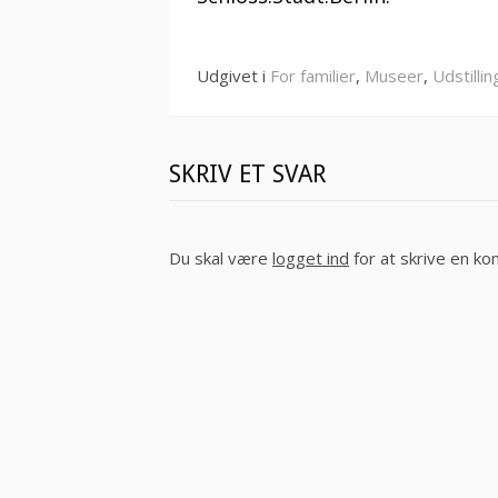
videre
Udgivet i
For familier
,
Museer
,
Udstillin
SKRIV ET SVAR
Du skal være
logget ind
for at skrive en k