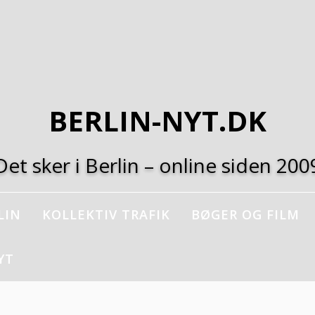
BERLIN-NYT.DK
Det sker i Berlin – online siden 200
LIN
KOLLEKTIV TRAFIK
BØGER OG FILM
YT