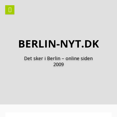
Spring
til
indhold
BERLIN-NYT.DK
Det sker i Berlin – online siden
2009