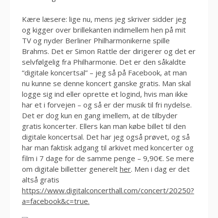
Kære læsere: lige nu, mens jeg skriver sidder jeg
og kigger over brillekanten indimellem hen på mit
TV og nyder Berliner Philharmonikerne spille
Brahms. Det er Simon Rattle der dirigerer og det er
selvfølgelig fra Philharmonie. Det er den såkaldte
“digitale koncertsal” – jeg så på Facebook, at man
nu kunne se denne koncert ganske gratis. Man skal
logge sig ind eller oprette et logind, hvis man ikke
har et i forvejen – og så er der musik til fri nydelse.
Det er dog kun en gang imellem, at de tilbyder
gratis koncerter. Ellers kan man købe billet til den
digitale koncertsal. Det har jeg også prøvet, og så
har man faktisk adgang til arkivet med koncerter og
film i 7 dage for de samme penge – 9,90€. Se mere
om digitale billetter generelt
her
. Men i dag er det
altså gratis
https://www.digitalconcerthall.com/concert/20250?
a=facebook&c=true.