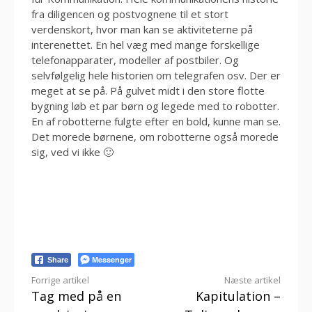
fra diligencen og postvognene til et stort
verdenskort, hvor man kan se aktiviteterne på
interenettet. En hel væg med mange forskellige
telefonapparater, modeller af postbiler. Og
selvfølgelig hele historien om telegrafen osv. Der er
meget at se på. På gulvet midt i den store flotte
bygning løb et par børn og legede med to robotter.
En af robotterne fulgte efter en bold, kunne man se.
Det morede børnene, om robotterne også morede
sig, ved vi ikke 🙂
Messenger
Share
Læs
Forrige artikel
Næste artikel
Tag med på en
Kapitulation –
videre