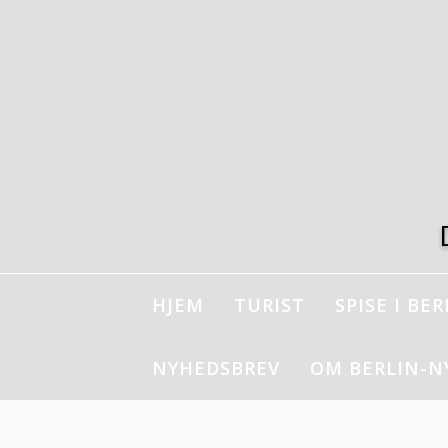
Spring
til
indhold
HJEM
TURIST
SPISE I BER
NYHEDSBREV
OM BERLIN-N