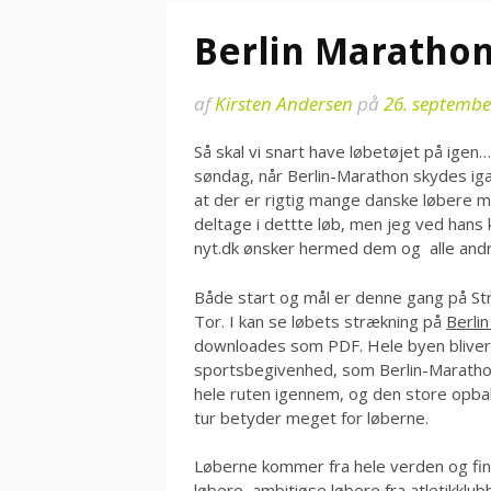
Berlin Maratho
af
Kirsten Andersen
på
26. septembe
Så skal vi snart have løbetøjet på igen…
søndag, når Berlin-Marathon skydes iga
at der er rigtig mange danske løbere m
deltage i dettte løb, men jeg ved hans 
nyt.dk ønsker hermed dem og alle andre
Både start og mål er denne gang på St
Tor. I kan se løbets strækning på
Berli
downloades som PDF. Hele byen bliver fo
sportsbegivenhed, som Berlin-Marathon 
hele ruten igennem, og den store opba
tur betyder meget for løberne.
Løberne kommer fra hele verden og finde
løbere, ambitiøse løbere fra atletikklu