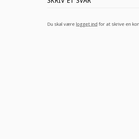
SKRIV ET SVAR
Du skal være
logget ind
for at skrive en k