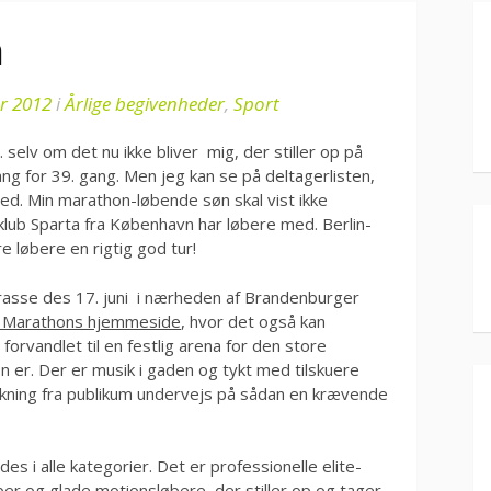
n
r 2012
i
Årlige begivenheder
,
Sport
. selv om det nu ikke bliver mig, der stiller op på
ng for 39. gang. Men jeg kan se på deltagerlisten,
ed. Min marathon-løbende søn skal vist ikke
klub Sparta fra København har løbere med. Berlin-
 løbere en rigtig god tur!
rasse des 17. juni i nærheden af Brandenburger
n Marathons hjemmeside
, hvor det også kan
rvandlet til en festlig arena for den store
er. Der er musik i gaden og tykt med tilskuere
kning fra publikum undervejs på sådan en krævende
s i alle kategorier. Det er professionelle elite-
bber og glade motionsløbere, der stiller op og tager