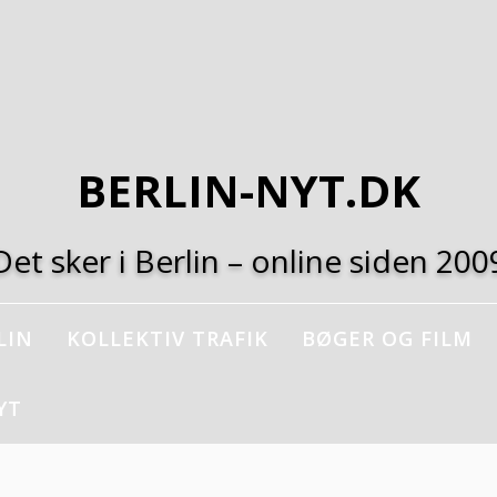
BERLIN-NYT.DK
Det sker i Berlin – online siden 200
LIN
KOLLEKTIV TRAFIK
BØGER OG FILM
YT