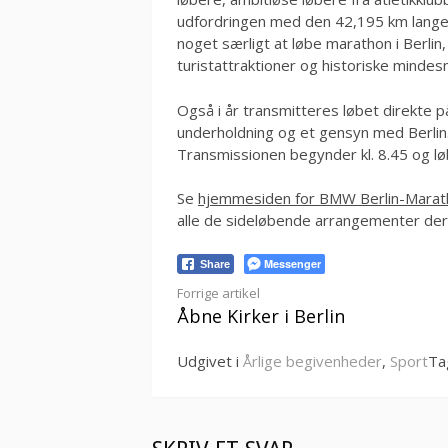
udfordringen med den 42,195 km lange 
noget særligt at løbe marathon i Berlin,
turistattraktioner og historiske minde
Også i år transmitteres løbet direkte p
underholdning og et gensyn med Berlin. 
Transmissionen begynder kl. 8.45 og lø
Se
hjemmesiden for BMW Berlin-Marat
alle de sideløbende arrangementer de
Messenger
Share
Læs
Forrige artikel
Åbne Kirker i Berlin
videre
Udgivet i
Årlige begivenheder
,
Sport
Ta