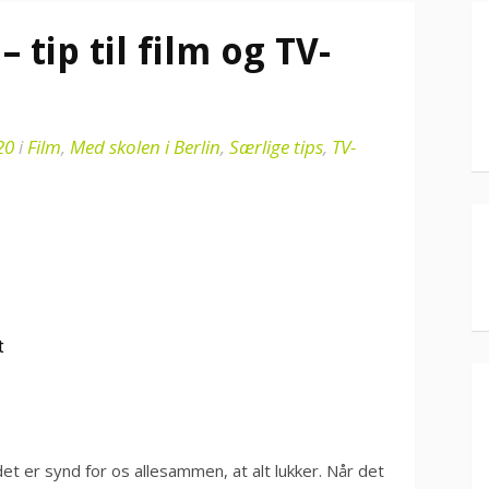
– tip til film og TV-
20
i
Film
,
Med skolen i Berlin
,
Særlige tips
,
TV-
t
 det er synd for os allesammen, at alt lukker. Når det