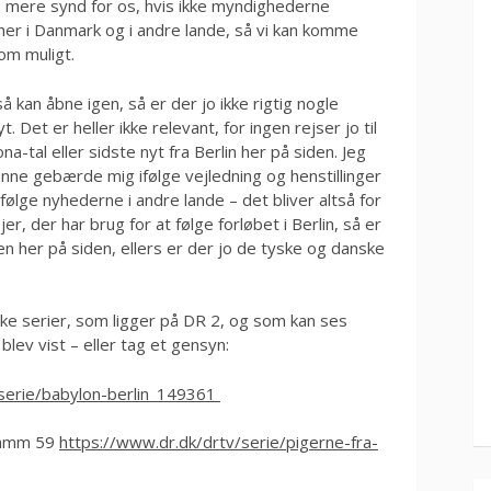
ære mere synd for os, hvis ikke myndighederne
 her i Danmark og i andre lande, så vi kan komme
om muligt.
å kan åbne igen, så er der jo ikke rigtig nogle
t. Det er heller ikke relevant, for ingen rejser jo til
-tal eller sidste nyt fra Berlin her på siden. Jeg
unne gebærde mig ifølge vejledning og henstillinger
ølge nyhederne i andre lande – det bliver altså for
er, der har brug for at følge forløbet i Berlin, så er
en her på siden, ellers er der jo de tyske og danske
ske serier, som ligger på DR 2, og som kan ses
blev vist – eller tag et gensyn:
/serie/babylon-berlin_149361
damm 59
https://www.dr.dk/drtv/serie/pigerne-fra-