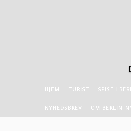
Spring
til
indhold
HJEM
TURIST
SPISE I BER
NYHEDSBREV
OM BERLIN-N