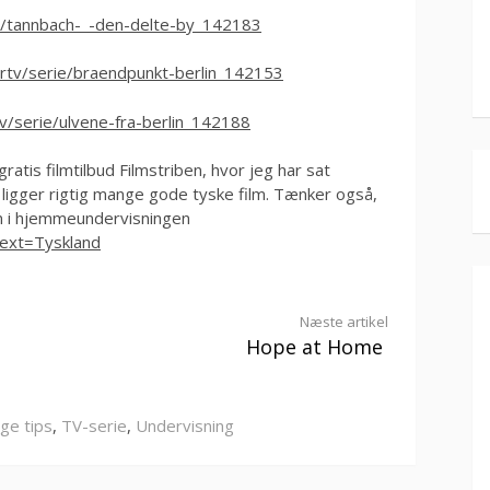
ie/tannbach-_-den-delte-by_142183
drtv/serie/braendpunkt-berlin_142153
v/serie/ulvene-fra-berlin_142188
 gratis filmtilbud Filmstriben, hvor jeg har sat
ligger rigtig mange gode tyske film. Tænker også,
rn i hjemmeundervisningen
?text=Tyskland
Næste artikel
Hope at Home
ige tips
,
TV-serie
,
Undervisning