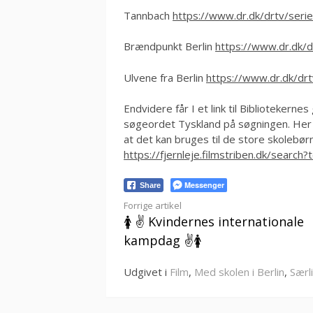
Tannbach
https://www.dr.dk/drtv/ser
Brændpunkt Berlin
https://www.dr.dk/
Ulvene fra Berlin
https://www.dr.dk/drt
Endvidere får I et link til Bibliotekernes
søgeordet Tyskland på søgningen. Her 
at det kan bruges til de store skolebø
https://fjernleje.filmstriben.dk/search
Messenger
Share
Læs
Forrige artikel
🚺 ✌️ Kvindernes internationale
videre
kampdag ✌️🚺
Udgivet i
Film
,
Med skolen i Berlin
,
Særl