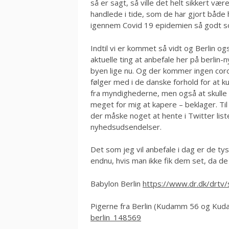
så er sagt, så ville det helt sikkert v
handlede i tide, som de har gjort både
igennem Covid 19 epidemien så godt s
Indtil vi er kommet så vidt og Berlin ogs
aktuelle ting at anbefale her på berlin-ny
byen lige nu. Og der kommer ingen corona
følger med i de danske forhold for at k
fra myndighederne, men også at skulle f
meget for mig at kapere – beklager. Til j
der måske noget at hente i Twitter list
nyhedsudsendelser.
Det som jeg vil anbefale i dag er de ty
endnu, hvis man ikke fik dem set, da de 
Babylon Berlin
https://www.dr.dk/drtv
Pigerne fra Berlin (Kudamm 56 og Ku
berlin_148569