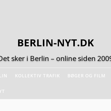
BERLIN-NYT.DK
Det sker i Berlin – online siden 200
LIN
KOLLEKTIV TRAFIK
BØGER OG FILM
YT