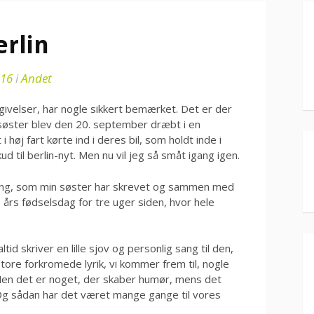
erlin
016
i
Andet
givelser, har nogle sikkert bemærket. Det er der
 søster blev den 20. september dræbt i en
 høj fart kørte ind i deres bil, som holdt inde i
ud til berlin-nyt. Men nu vil jeg så småt igang igen.
e sang, som min søster har skrevet og sammen med
 års fødselsdag for tre uger siden, hvor hele
tid skriver en lille sjov og personlig sang til den,
store forkromede lyrik, vi kommer frem til, nogle
 Men det er noget, der skaber humør, mens det
Og sådan har det været mange gange til vores