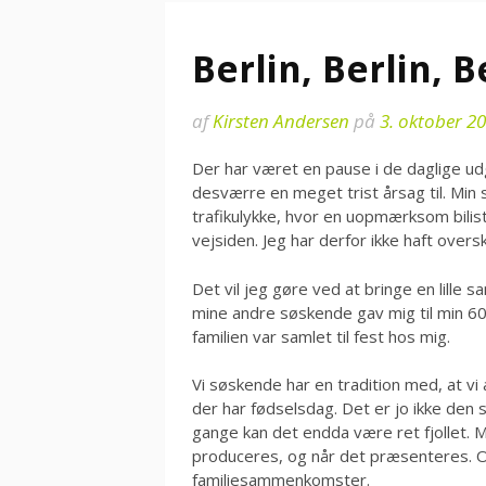
Berlin, Berlin, B
af
Kirsten Andersen
på
3. oktober 2
Der har været en pause i de daglige ud
desværre en meget trist årsag til. Min
trafikulykke, hvor en uopmærksom bilist i
vejsiden. Jeg har derfor ikke haft oversk
Det vil jeg gøre ved at bringe en lill
mine andre søskende gav mig til min 60
familien var samlet til fest hos mig.
Vi søskende har en tradition med, at vi al
der har fødselsdag. Det er jo ikke den 
gange kan det endda være ret fjollet.
produceres, og når det præsenteres. 
familiesammenkomster.