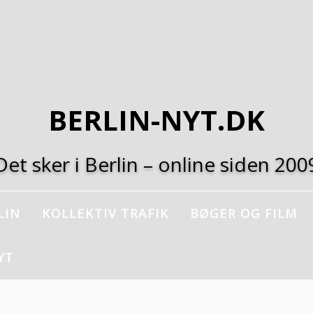
BERLIN-NYT.DK
Det sker i Berlin – online siden 200
LIN
KOLLEKTIV TRAFIK
BØGER OG FILM
YT