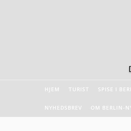
Spring
til
indhold
HJEM
TURIST
SPISE I BER
NYHEDSBREV
OM BERLIN-N