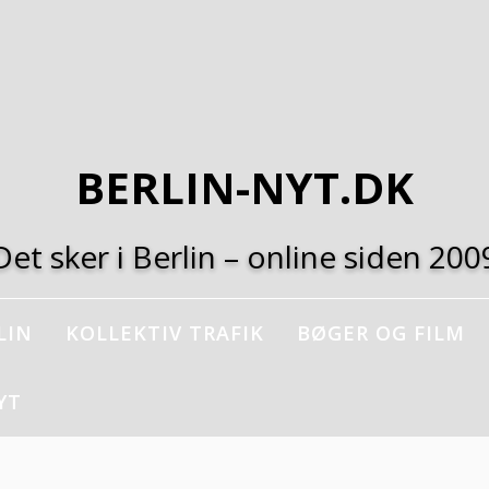
BERLIN-NYT.DK
Det sker i Berlin – online siden 200
LIN
KOLLEKTIV TRAFIK
BØGER OG FILM
YT