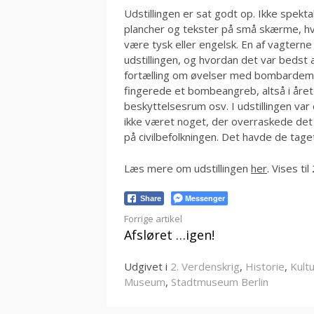
Udstillingen er sat godt op. Ikke spek
plancher og tekster på små skærme, hv
være tysk eller engelsk. En af vagtern
udstillingen, og hvordan det var bedst
fortælling om øvelser med bombardemen
fingerede et bombeangreb, altså i året 
beskyttelsesrum osv. I udstillingen var
ikke været noget, der overraskede det
på civilbefolkningen. Det havde de tage
Læs mere om udstillingen
her
. Vises ti
Messenger
Share
Læs
Forrige artikel
Afsløret …igen!
videre
Udgivet i
2. Verdenskrig
,
Historie
,
Kult
Museum
,
Stadtmuseum Berlin