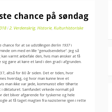
dste chance på søndag
2018
i
2. Verdenskrig
,
Historie
,
Kulturhistoriske
 chance for at se udstillingen
Berlin 1937
i
 minde om med en lille “genudsendelse”. Jeg så
jeg kan varmt anbefale den, hvis man ønsker at få
 sig gøre at køre et land i den grad i afgrunden.
1937, altså for 80 år siden. Det er tiden, hvor
ernes hverdag, og hvor man kunne leve et
vis man ikke var jøde, kommunist eller tilhørte
 i diktaturet. Samfundet virkede normalt på
or det bliver afgørende for tyskerne og hele
gle at få taget magten fra nazisterne igen i rette