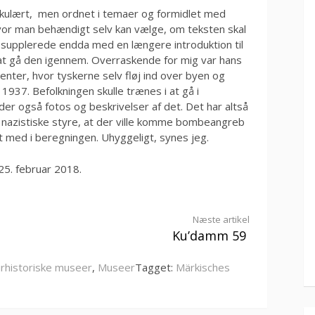
takulært, men ordnet i temaer og formidlet med
or man behændigt selv kan vælge, om teksten skal
e supplerede endda med en længere introduktion til
 at gå den igennem. Overraskende for mig var hans
ter, hvor tyskerne selv fløj ind over byen og
1937. Befolkningen skulle trænes i at gå i
 der også fotos og beskrivelser af det. Det har altså
 nazistiske styre, at der ville komme bombeangreb
t med i beregningen. Uhyggeligt, synes jeg.
l 25. februar 2018.
Næste artikel
Ku’damm 59
urhistoriske museer
,
Museer
Tagget:
Märkisches