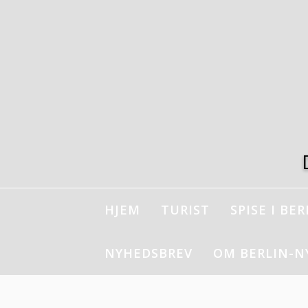
Spring
til
indhold
HJEM
TURIST
SPISE I BER
NYHEDSBREV
OM BERLIN-N