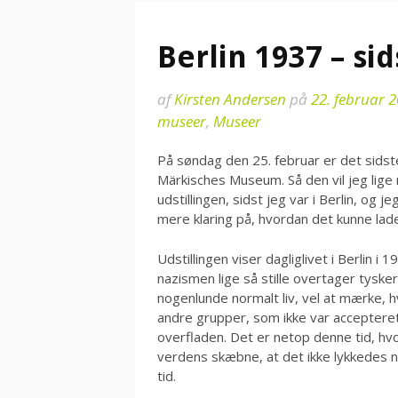
Berlin 1937 – si
af
Kirsten Andersen
på
22. februar 
museer
,
Museer
På søndag den 25. februar er det sidste
Märkisches Museum. Så den vil jeg lige
udstillingen, sidst jeg var i Berlin, og 
mere klaring på, hvordan det kunne lade
Udstillingen viser dagliglivet i Berlin i 
nazismen lige så stille overtager tysk
nogenlunde normalt liv, vel at mærke, h
andre grupper, som ikke var accepteret
overfladen. Det er netop denne tid, hv
verdens skæbne, at det ikke lykkedes no
tid.