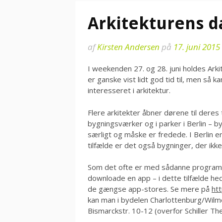
Arkitekturens da
af
Kirsten Andersen
på
17. juni 2015
I weekenden 27. og 28. juni holdes Arki
er ganske vist lidt god tid til, men så kan
interesseret i arkitektur.
Flere arkitekter åbner dørene til deres
bygningsværker og i parker i Berlin – 
særligt og måske er fredede. I Berlin 
tilfælde er det også bygninger, der ikke 
Som det ofte er med sådanne programmer
downloade en app – i dette tilfælde h
de gængse app-stores. Se mere på
ht
kan man i bydelen Charlottenburg/Wilm
Bismarckstr. 10-12 (overfor Schiller T