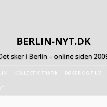
BERLIN-NYT.DK
Det sker i Berlin – online siden 200
LIN
KOLLEKTIV TRAFIK
BØGER OG FILM
YT