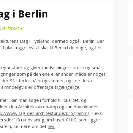
g i Berlin
i
Arkitektur
tekturens Dag i Tyskland, dermed også i Berlin. Der
 I planlægge, hvis I skal til Berlin i de dage, og I er
 tegnestuer og giver rundvisninger i store og små
bygninger som på den ene eller anden måde er noget
er der 91 steder på programmet, og i de fleste
almindeligvis er offentlige tilgængelige.
, kan man søge i forhold til lokalitet, og
edder den Architektouren-App og kan downloades i
tp://www.tag-der-architektur.de/programm/
. F.eks.
ersdorf få rundvisning om huset CHIC, som ligger
heater), se mere om det
her
.