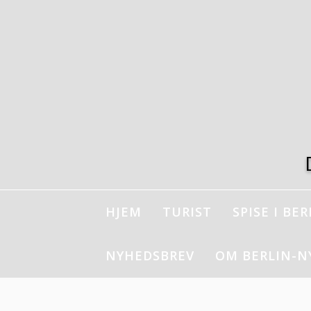
Spring
til
indhold
HJEM
TURIST
SPISE I BER
NYHEDSBREV
OM BERLIN-N