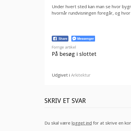
Under hvert sted kan man se hvor bygnin
hvornår rundvisningen foregår, og hvo
Messenger
Share
Læs
Forrige artikel
På besøg i slottet
videre
Udgivet i
Arkitektur
SKRIV ET SVAR
Du skal være
logget ind
for at skrive en k