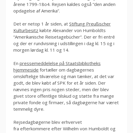
årene 1799-18o4. Rejsen kaldes også “den anden
opdagelse af Amerika”.
Det er netop 1 år siden, at
Stiftung Preußischer
Kulturbesitz
købte Alexander von Humboldts
“Amerikanische Reisetagebücher“. Der er fri entré
og der er rundvisning i udstillingen i dag kl. 15 og i
morgen lørdag kl. 11 og 14.
En
pressemeddelelse på Staatsbibliotheks
hjemmeside
fortæller om dagbøgernes
omskiftelige tilværelse og man tænker, at det var
godt, de blev købt af SPK for et år siden. Der
nævnes ingen pris nogen steder, men der blev
givet store offentlige tilskud og støtte fra mange
private fonde og firmaer, så dagbøgerne har været
temmelig dyre.
Rejsedagbøgerne blev erhvervet
fra efterkommere efter Wilhelm von Humboldt og