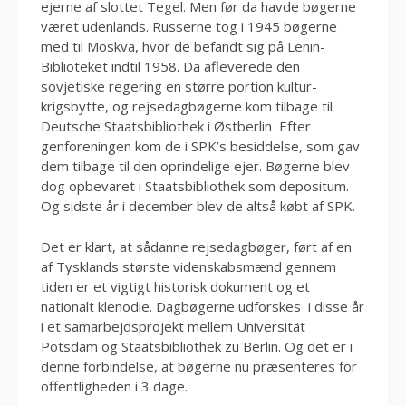
ejerne af slottet Tegel. Men før da havde bøgerne
været udenlands. Russerne tog i 1945 bøgerne
med til Moskva, hvor de befandt sig på Lenin-
Biblioteket indtil 1958. Da afleverede den
sovjetiske regering en større portion kultur-
krigsbytte, og rejsedagbøgerne kom tilbage til
Deutsche Staatsbibliothek i Østberlin Efter
genforeningen kom de i SPK’s besiddelse, som gav
dem tilbage til den oprindelige ejer. Bøgerne blev
dog opbevaret i Staatsbibliothek som depositum.
Og sidste år i december blev de altså købt af SPK.
Det er klart, at sådanne rejsedagbøger, ført af en
af Tysklands største videnskabsmænd gennem
tiden er et vigtigt historisk dokument og et
nationalt klenodie. Dagbøgerne udforskes i disse år
i et samarbejdsprojekt mellem Universität
Potsdam og Staatsbibliothek zu Berlin. Og det er i
denne forbindelse, at bøgerne nu præsenteres for
offentligheden i 3 dage.