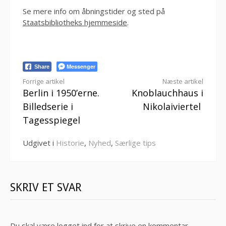
Se mere info om åbningstider og sted på
Staatsbibliotheks hjemmeside
.
Messenger
Share
Læs
Forrige artikel
Næste artikel
Berlin i 1950’erne.
Knoblauchhaus i
videre
Billedserie i
Nikolaiviertel
Tagesspiegel
Udgivet i
Historie
,
Nyhed
,
Særlige tips
SKRIV ET SVAR
Du skal være
logget ind
for at skrive en kommentar.