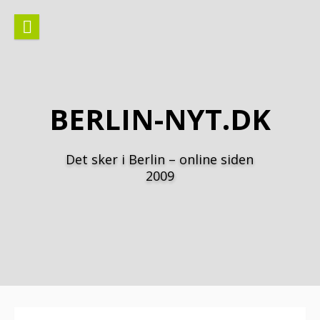
Spring
til
indhold
BERLIN-NYT.DK
Det sker i Berlin – online siden
2009