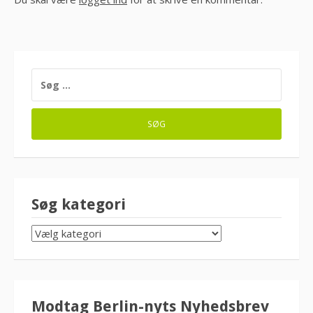
SØG
EFTER:
Søg kategori
SØG
KATEGORI
Modtag Berlin-nyts Nyhedsbrev