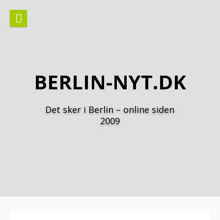
Spring
til
indhold
BERLIN-NYT.DK
Det sker i Berlin – online siden
2009