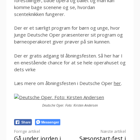
forestillinger, både opera og ballet og man kan
komme bage scenene og se, hvordan
scenteknikken fungerer.
Der er et særligt program for børn og unge, hvor
Junge Deutsche Oper præsenterer sit program og
børneoperakoret giver prøver på sin kunnen.
Der er gratis adgang til åbningsfesten. Så her har I
en enestående chance for at se hele operahuset og
dets virke
Læs mere om åbningsfesten i Deutsche Oper
her
.
Deutsche Oper. Foto: Kirsten Andersen
Messenger
Share
Læs
Forrige artikel
Næste artikel
Gå under jorden i
Sæsonstart-fest i