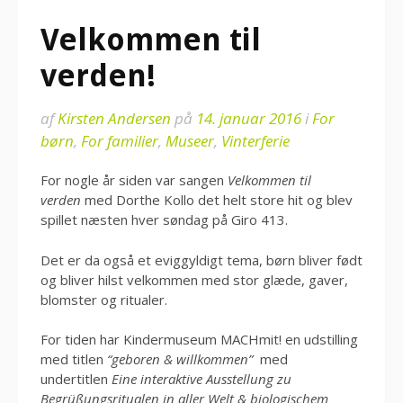
Velkommen til
verden!
af
Kirsten Andersen
på
14. januar 2016
i
For
børn
,
For familier
,
Museer
,
Vinterferie
For nogle år siden var sangen
Velkommen til
verden
med Dorthe Kollo det helt store hit og blev
spillet næsten hver søndag på Giro 413.
Det er da også et eviggyldigt tema, børn bliver født
og bliver hilst velkommen med stor glæde, gaver,
blomster og ritualer.
For tiden har Kindermuseum MACHmit! en udstilling
med titlen
“geboren & willkommen”
med
undertitlen
Eine interaktive Ausstellung zu
Begrüßungsritualen in aller Welt & biologischem