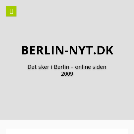
Spring
til
indhold
BERLIN-NYT.DK
Det sker i Berlin – online siden
2009