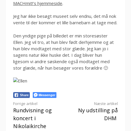
MACHmit!’s hjemmeside
.
Jeg har ikke besøgt museet selv endnu, det må nok
vente til der kommer et lille barnebarn at tage med.
Den yndige pige på billedet er min storesøster
Ellen. Jeg vil tro, at hun blev født derhjemme og at
hun blev modtaget med stor glæde. Jeg kan jo i
sagens natur ikke huske det. I dag bliver hun
ligesom vi andre søskende også modtaget med
stor glæde, når hun besøger vores forældre 🙂
Messenger
Share
Læs
Forrige artikel
Næste artikel
Rundvisning og
Ny udstilling på
videre
koncert i
DHM
Nikolaikirche