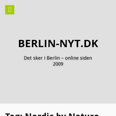
Spring
til
indhold
BERLIN-NYT.DK
Det sker i Berlin – online siden
2009