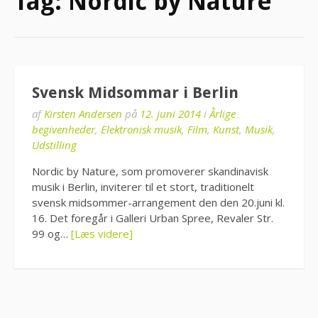
Tag:
Nordic by Nature
Svensk Midsommar i Berlin
af
Kirsten Andersen
på
12. juni 2014
i
Årlige
begivenheder
,
Elektronisk musik
,
Film
,
Kunst
,
Musik
,
Udstilling
Nordic by Nature, som promoverer skandinavisk
musik i Berlin, inviterer til et stort, traditionelt
svensk midsommer-arrangement den den 20.juni kl.
16. Det foregår i Galleri Urban Spree, Revaler Str.
99 og…
[Læs videre]