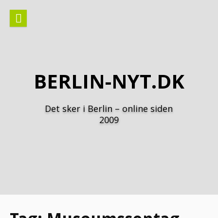
Spring
til
indhold
BERLIN-NYT.DK
Det sker i Berlin – online siden
2009