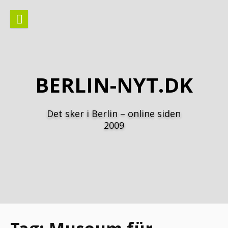
Spring
til
indhold
BERLIN-NYT.DK
Det sker i Berlin – online siden
2009