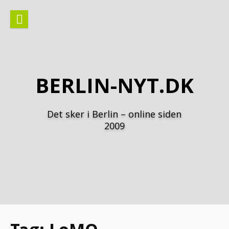
Spring
til
indhold
BERLIN-NYT.DK
Det sker i Berlin – online siden
2009