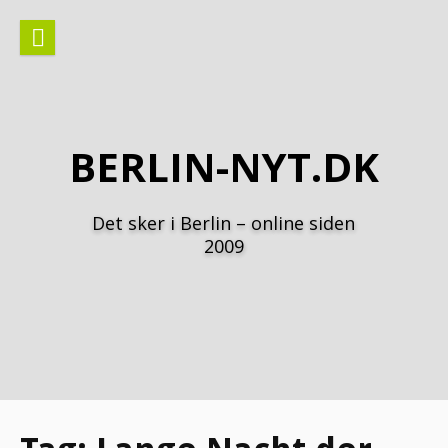
Spring
til
indhold
BERLIN-NYT.DK
Det sker i Berlin – online siden
2009