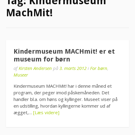
Tag:
Kindermuseum
MachMit!
Kindermuseum MACHmit! er et
museum for børn
af
Kirsten Andersen
på
3. marts 2012
i
For børn
,
Museer
Kindermuseum MACHMit! har i denne måned et
program, der peger imod påskemåneden. Det
handler bl.a. om høns og kyllinger. Museet viser på
en udstilling, hvordan kyllingerne kommer ud af
ægget,…
[Læs videre]