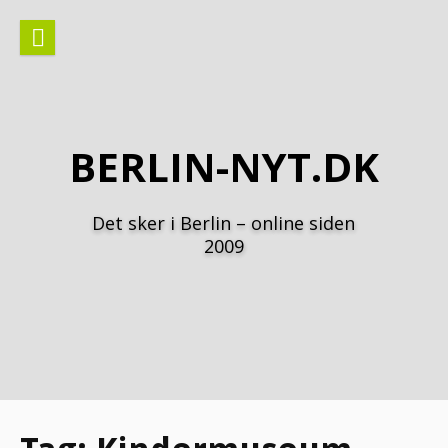
Spring
til
indhold
BERLIN-NYT.DK
Det sker i Berlin – online siden
2009