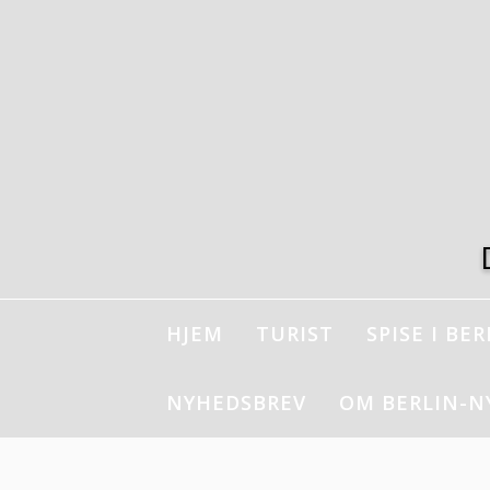
Spring
til
indhold
HJEM
TURIST
SPISE I BER
NYHEDSBREV
OM BERLIN-N