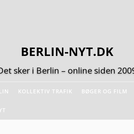
BERLIN-NYT.DK
Det sker i Berlin – online siden 200
LIN
KOLLEKTIV TRAFIK
BØGER OG FILM
YT