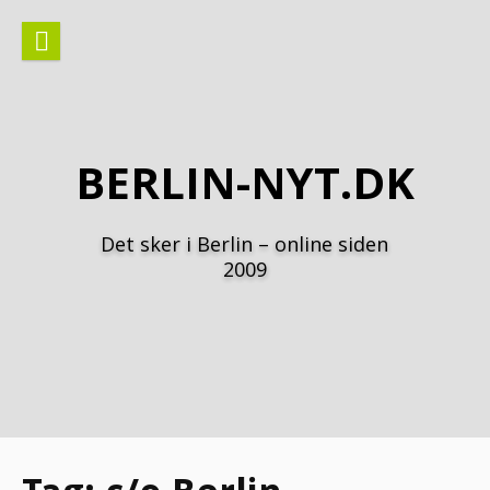
Spring
til
indhold
BERLIN-NYT.DK
Det sker i Berlin – online siden
2009