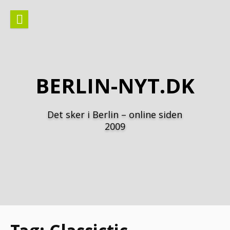
Spring
til
indhold
BERLIN-NYT.DK
Det sker i Berlin – online siden
2009