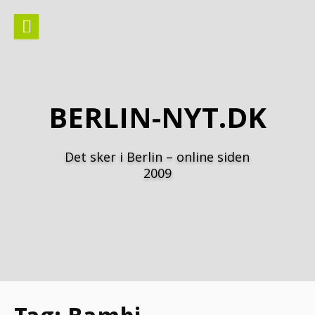
Spring
til
indhold
BERLIN-NYT.DK
Det sker i Berlin – online siden
2009