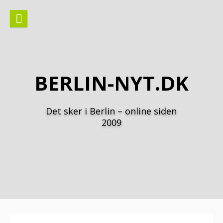
Spring
til
indhold
BERLIN-NYT.DK
Det sker i Berlin – online siden
2009