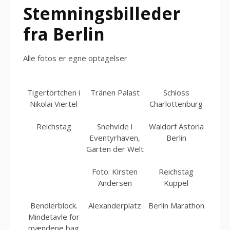
Stemningsbilleder
fra Berlin
Alle fotos er egne optagelser
Tigertörtchen i
Tränen Palast
Schloss
Nikolai Viertel
Charlottenburg
Reichstag
Snehvide i
Waldorf Astoria
Eventyrhaven,
Berlin
Gärten der Welt
Foto: Kirsten
Reichstag
Andersen
Kuppel
Bendlerblock.
Alexanderplatz
Berlin Marathon
Mindetavle for
mændene bag