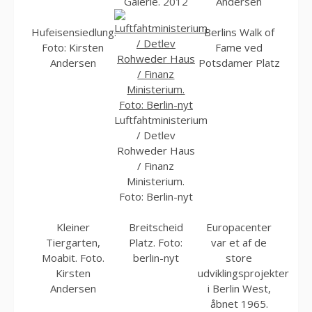
Galerie. 2012
Andersen
Hufeisensiedlung.
Berlins Walk of
Foto: Kirsten
Fame ved
Andersen
Potsdamer Platz
Luftfahtministerium
/ Detlev
Rohweder Haus
/ Finanz
Ministerium.
Foto: Berlin-nyt
Kleiner
Breitscheid
Europacenter
Tiergarten,
Platz. Foto:
var et af de
Moabit. Foto.
berlin-nyt
store
Kirsten
udviklingsprojekter
Andersen
i Berlin West,
åbnet 1965.