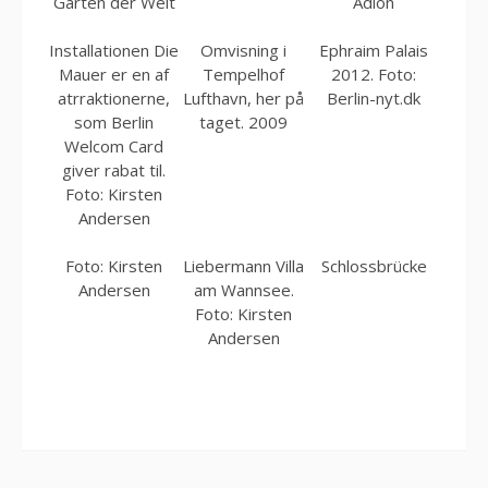
Gärten der Welt
Adlon
Installationen Die
Omvisning i
Ephraim Palais
Mauer er en af
Tempelhof
2012. Foto:
atrraktionerne,
Lufthavn, her på
Berlin-nyt.dk
som Berlin
taget. 2009
Welcom Card
giver rabat til.
Foto: Kirsten
Andersen
Foto: Kirsten
Liebermann Villa
Schlossbrücke
Andersen
am Wannsee.
Foto: Kirsten
Andersen