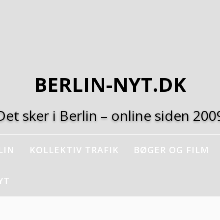
BERLIN-NYT.DK
Det sker i Berlin – online siden 200
LIN
KOLLEKTIV TRAFIK
BØGER OG FILM
YT