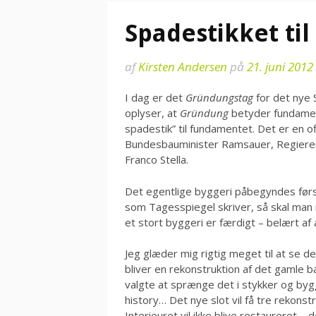
Spadestikket til
af
Kirsten Andersen
på
21. juni 2012
I dag er det
Gründungstag
for det nye S
oplyser, at
Gründung
betyder fundament.
spadestik” til fundamentet. Det er en of
Bundesbauminister Ramsauer, Regieren
Franco Stella.
Det egentlige byggeri påbegyndes først
som Tagesspiegel skriver, så skal man 
et stort byggeri er færdigt – belært af
Jeg glæder mig rigtig meget til at se 
bliver en rekonstruktion af det gamle b
valgte at sprænge det i stykker og bygg
history… Det nye slot vil få tre rekon
Interieuret vil ikke blive restaureret – d