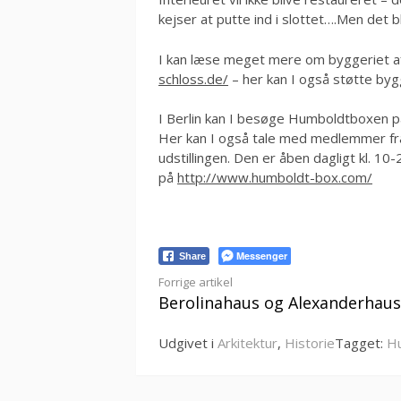
kejser at putte ind i slottet….Men det bli
I kan læse meget mere om byggeriet a
schloss.de/
– her kan I også støtte bygge
I Berlin kan I besøge Humboldtboxen på
Her kan I også tale med medlemmer fra
udstillingen. Den er åben dagligt kl. 1
på
http://www.humboldt-box.com/
Messenger
Share
Læs
Forrige artikel
Berolinahaus og Alexanderhaus
videre
Udgivet i
Arkitektur
,
Historie
Tagget:
H