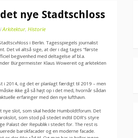
 det nye Stadtschloss
i
Arkitektur
,
Historie
tadtscvhloss i Berlin. Tagesspiegels journalist
 Det vil altså sige, at der i dag tages “første
ficiel begivenhed med deltagelse af bl.a.
der Bürgermeister Klaus Wowereit og arkitekten
 i 2014, og det er planlagt færdigt til 2019 – men
måske ikke gå så højt op i det med, hvornår sådan
 aktuelle erfaringer med den nye lufthavn.
det nye slot, som skal hedde Humboldtforum. Det
arokslot, som stod på stedet indtil DDR’s styre
e Palast der Republik i stedet for. The rest is
struerede barokfacader og en moderne facade.
et er der ikke råd til. Og man har jo heller ingen