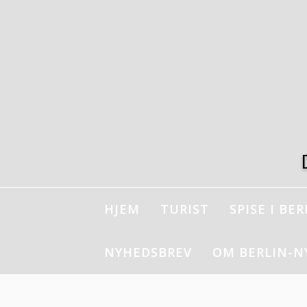
Spring
til
indhold
HJEM
TURIST
SPISE I BER
NYHEDSBREV
OM BERLIN-N