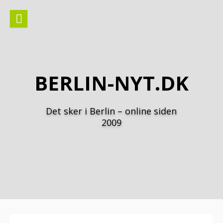
Spring
til
indhold
BERLIN-NYT.DK
Det sker i Berlin – online siden
2009