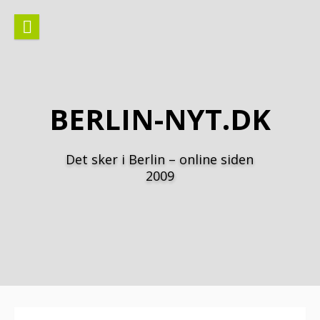
Spring
til
indhold
BERLIN-NYT.DK
Det sker i Berlin – online siden
2009