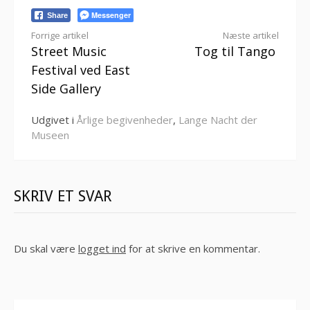
Messenger
Share
Læs
Forrige artikel
Næste artikel
Street Music
Tog til Tango
videre
Festival ved East
Side Gallery
Udgivet i
Årlige begivenheder
,
Lange Nacht der
Museen
SKRIV ET SVAR
Du skal være
logget ind
for at skrive en kommentar.